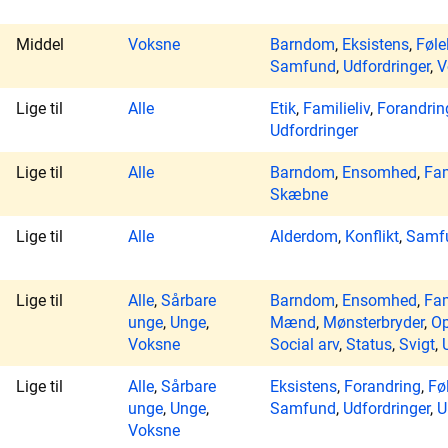
Middel
Voksne
Barndom
,
Eksistens
,
Føle
Samfund
,
Udfordringer
,
V
Lige til
Alle
Etik
,
Familieliv
,
Forandrin
Udfordringer
Lige til
Alle
Barndom
,
Ensomhed
,
Fam
Skæbne
Lige til
Alle
Alderdom
,
Konflikt
,
Samf
Lige til
Alle
,
Sårbare
Barndom
,
Ensomhed
,
Fam
unge
,
Unge
,
Mænd
,
Mønsterbryder
,
Op
Voksne
Social arv
,
Status
,
Svigt
,
Lige til
Alle
,
Sårbare
Eksistens
,
Forandring
,
Fø
unge
,
Unge
,
Samfund
,
Udfordringer
,
U
Voksne