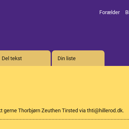
Forælder
B
Del tekst
Din liste
kt gerne Thorbjørn Zeuthen Tirsted via thti@hillerod.dk.