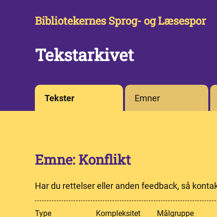
Bibliotekernes Sprog- og Læsespor
Tekstarkivet
Tekster
Emner
Emne: Konflikt
Har du rettelser eller anden feedback, så konta
Type
Kompleksitet
Målgruppe