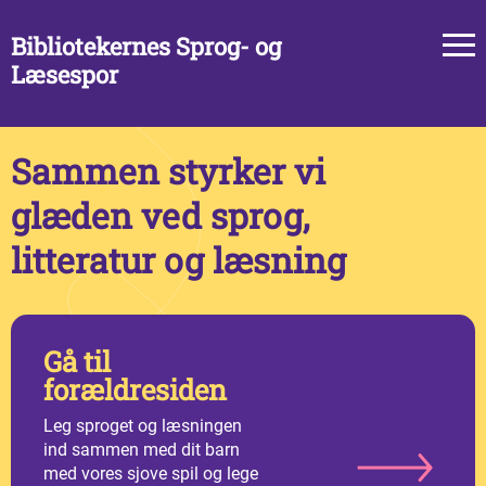
Bibliotekernes Sprog- og
Læsespor
Sammen styrker vi
glæden ved sprog,
litteratur og læsning
Gå til
forældresiden
Leg sproget og læsningen
ind sammen med dit barn
med vores sjove spil og lege