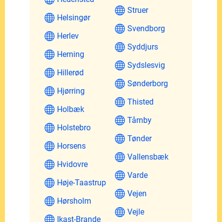
Struer
Helsingør
Svendborg
Herlev
Syddjurs
Herning
Sydslesvig
Hillerød
Sønderborg
Hjørring
Thisted
Holbæk
Tårnby
Holstebro
Tønder
Horsens
Vallensbæk
Hvidovre
Varde
Høje-Taastrup
Vejen
Hørsholm
Vejle
Ikast-Brande