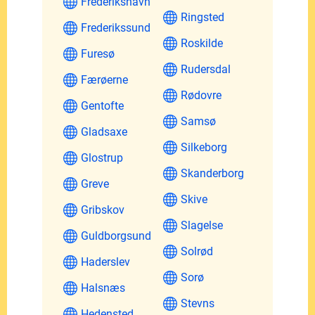
Frederikshavn
Ringsted
Frederikssund
Roskilde
Furesø
Rudersdal
Færøerne
Rødovre
Gentofte
Samsø
Gladsaxe
Silkeborg
Glostrup
Skanderborg
Greve
Skive
Gribskov
Slagelse
Guldborgsund
Solrød
Haderslev
Sorø
Halsnæs
Stevns
Hedensted