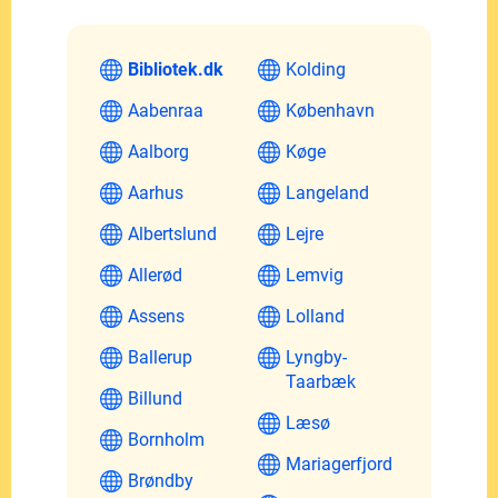
Bibliotek.dk
Kolding
Aabenraa
København
Aalborg
Køge
Aarhus
Langeland
Albertslund
Lejre
Allerød
Lemvig
Assens
Lolland
Ballerup
Lyngby-
Taarbæk
Billund
Læsø
Bornholm
Mariagerfjord
Brøndby