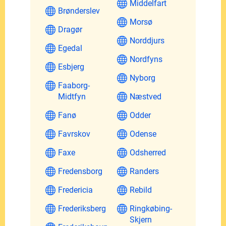
Middelfart
Brønderslev
Morsø
Dragør
Norddjurs
Egedal
Nordfyns
Esbjerg
Nyborg
Faaborg-
Midtfyn
Næstved
Fanø
Odder
Favrskov
Odense
Faxe
Odsherred
Fredensborg
Randers
Fredericia
Rebild
Frederiksberg
Ringkøbing-
Skjern