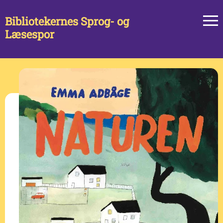
Bibliotekernes Sprog- og
Læsespor