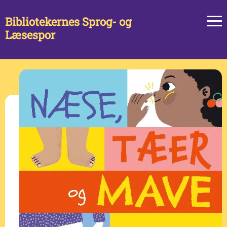
Bibliotekernes Sprog- og
Læsespor