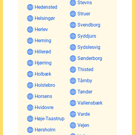
Stevns
Hedensted
Struer
Helsingør
Svendborg
Herlev
Syddjurs
Herning
Sydslesvig
Hillerød
Sønderborg
Hjørring
Thisted
Holbæk
Tårnby
Holstebro
Tønder
Horsens
Vallensbæk
Hvidovre
Varde
Høje-Taastrup
Vejen
Hørsholm