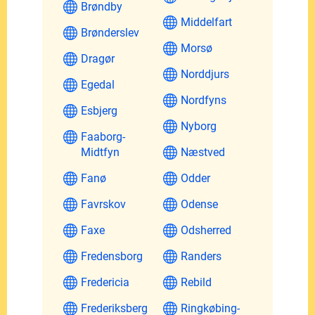
Brøndby
Middelfart
Brønderslev
Morsø
Dragør
Norddjurs
Egedal
Nordfyns
Esbjerg
Nyborg
Faaborg-
Midtfyn
Næstved
Fanø
Odder
Favrskov
Odense
Faxe
Odsherred
Fredensborg
Randers
Fredericia
Rebild
Frederiksberg
Ringkøbing-