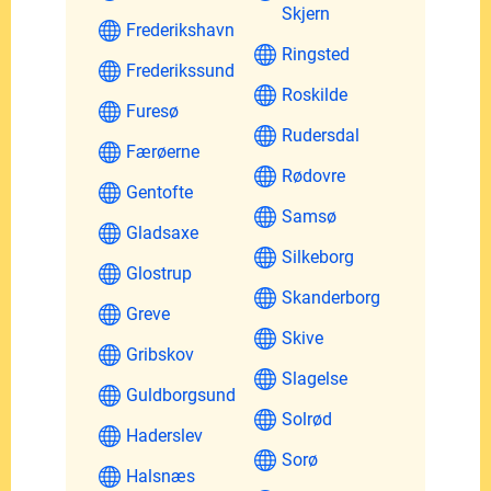
Skjern
Frederikshavn
Ringsted
Frederikssund
Roskilde
Furesø
Rudersdal
Færøerne
Rødovre
Gentofte
Samsø
Gladsaxe
Silkeborg
Glostrup
Skanderborg
Greve
Skive
Gribskov
Slagelse
Guldborgsund
Solrød
Haderslev
Sorø
Halsnæs