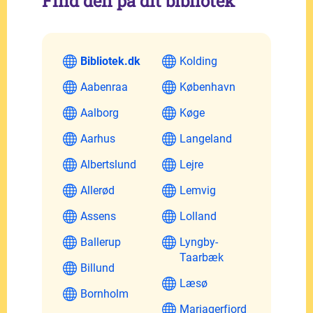
Find den på dit bibliotek
Bibliotek.dk
Kolding
Aabenraa
København
Aalborg
Køge
Aarhus
Langeland
Albertslund
Lejre
Allerød
Lemvig
Assens
Lolland
Ballerup
Lyngby-
Taarbæk
Billund
Læsø
Bornholm
Mariagerfjord