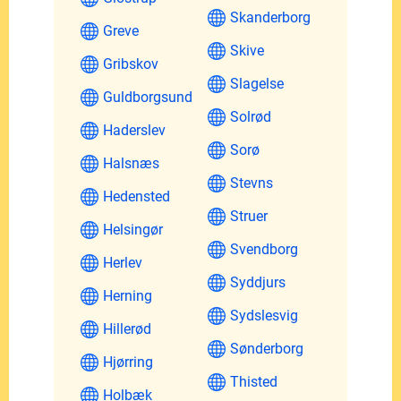
Skanderborg
Greve
Skive
Gribskov
Slagelse
Guldborgsund
Solrød
Haderslev
Sorø
Halsnæs
Stevns
Hedensted
Struer
Helsingør
Svendborg
Herlev
Syddjurs
Herning
Sydslesvig
Hillerød
Sønderborg
Hjørring
Thisted
Holbæk