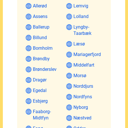
Allerød
Lemvig
Assens
Lolland
Ballerup
Lyngby-
Taarbæk
Billund
Læsø
Bornholm
Mariagerfjord
Brøndby
Middelfart
Brønderslev
Morsø
Dragør
Norddjurs
Egedal
Nordfyns
Esbjerg
Nyborg
Faaborg-
Midtfyn
Næstved