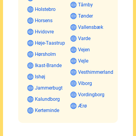
Tårnby
Holstebro
Tønder
Horsens
Vallensbæk
Hvidovre
Varde
Høje-Taastrup
Vejen
Hørsholm
Vejle
Ikast-Brande
Vesthimmerland
Ishøj
Viborg
Jammerbugt
Vordingborg
Kalundborg
Ærø
Kerteminde