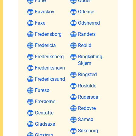
Fanø
Odder
Favrskov
Odense
Faxe
Odsherred
Fredensborg
Randers
Fredericia
Rebild
Frederiksberg
Ringkøbing-
Skjern
Frederikshavn
Ringsted
Frederikssund
Roskilde
Furesø
Rudersdal
Færøerne
Rødovre
Gentofte
Samsø
Gladsaxe
Silkeborg
Glostrup