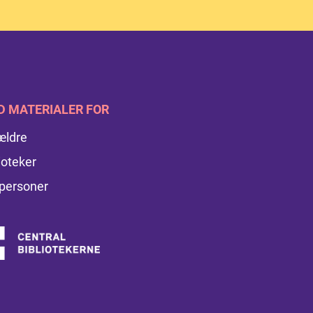
D MATERIALER FOR
ældre
ioteker
personer