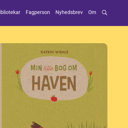
ibliotekar
Fagperson
Nyhedsbrev
Om