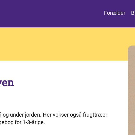
Forælder
B
ven
å og under jorden. Her vokser også frugttræer
ebog for 1-3-årige.