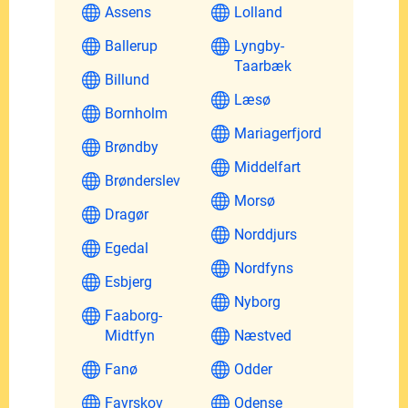
Assens
Lolland
Ballerup
Lyngby-
Taarbæk
Billund
Læsø
Bornholm
Mariagerfjord
Brøndby
Middelfart
Brønderslev
Morsø
Dragør
Norddjurs
Egedal
Nordfyns
Esbjerg
Nyborg
Faaborg-
Midtfyn
Næstved
Fanø
Odder
Favrskov
Odense