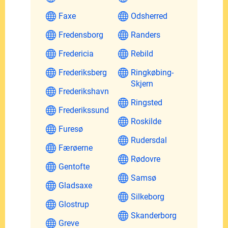
Faxe
Odsherred
Fredensborg
Randers
Fredericia
Rebild
Frederiksberg
Ringkøbing-
Skjern
Frederikshavn
Ringsted
Frederikssund
Roskilde
Furesø
Rudersdal
Færøerne
Rødovre
Gentofte
Samsø
Gladsaxe
Silkeborg
Glostrup
Skanderborg
Greve