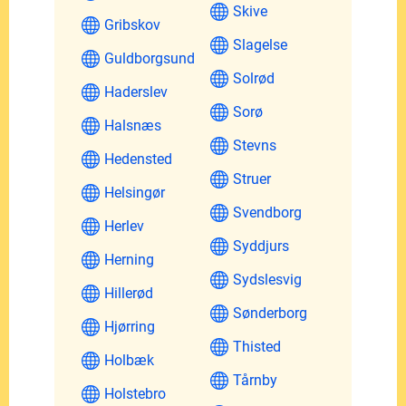
Skive
Gribskov
Slagelse
Guldborgsund
Solrød
Haderslev
Sorø
Halsnæs
Stevns
Hedensted
Struer
Helsingør
Svendborg
Herlev
Syddjurs
Herning
Sydslesvig
Hillerød
Sønderborg
Hjørring
Thisted
Holbæk
Tårnby
Holstebro