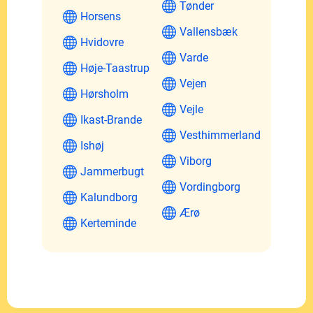
Tønder
Horsens
Vallensbæk
Hvidovre
Varde
Høje-Taastrup
Vejen
Hørsholm
Vejle
Ikast-Brande
Vesthimmerland
Ishøj
Viborg
Jammerbugt
Vordingborg
Kalundborg
Ærø
Kerteminde