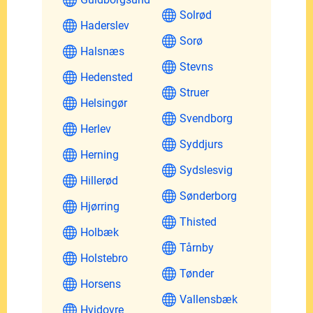
Solrød
Haderslev
Sorø
Halsnæs
Stevns
Hedensted
Struer
Helsingør
Svendborg
Herlev
Syddjurs
Herning
Sydslesvig
Hillerød
Sønderborg
Hjørring
Thisted
Holbæk
Tårnby
Holstebro
Tønder
Horsens
Vallensbæk
Hvidovre