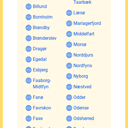
Taarbæk
Billund
Læsø
Bornholm
Mariagerfjord
Brøndby
Middelfart
Brønderslev
Morsø
Dragør
Norddjurs
Egedal
Nordfyns
Esbjerg
Nyborg
Faaborg-
Midtfyn
Næstved
Fanø
Odder
Favrskov
Odense
Faxe
Odsherred