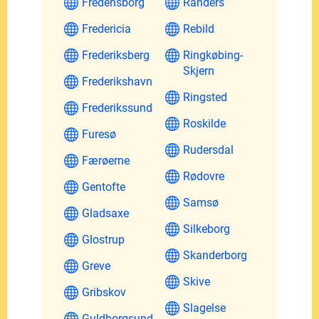
Fredensborg
Randers
Fredericia
Rebild
Frederiksberg
Ringkøbing-
Skjern
Frederikshavn
Ringsted
Frederikssund
Roskilde
Furesø
Rudersdal
Færøerne
Rødovre
Gentofte
Samsø
Gladsaxe
Silkeborg
Glostrup
Skanderborg
Greve
Skive
Gribskov
Slagelse
Guldborgsund