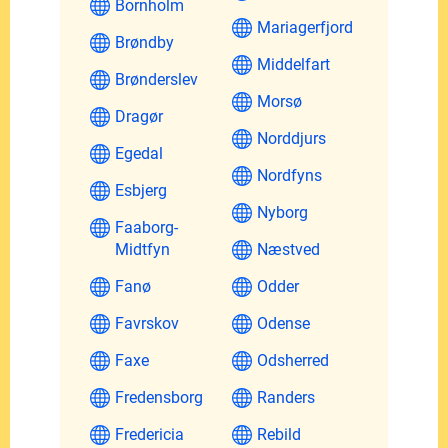
Bornholm
Mariagerfjord
Brøndby
Middelfart
Brønderslev
Morsø
Dragør
Norddjurs
Egedal
Nordfyns
Esbjerg
Nyborg
Faaborg-
Midtfyn
Næstved
Fanø
Odder
Favrskov
Odense
Faxe
Odsherred
Fredensborg
Randers
Fredericia
Rebild