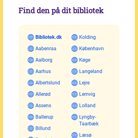
Find den på dit bibliotek
Bibliotek.dk
Kolding
Aabenraa
København
Aalborg
Køge
Aarhus
Langeland
Albertslund
Lejre
Allerød
Lemvig
Assens
Lolland
Ballerup
Lyngby-
Taarbæk
Billund
Læsø