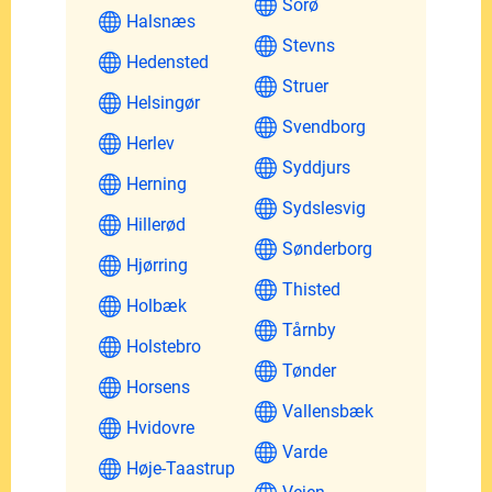
Sorø
Halsnæs
Stevns
Hedensted
Struer
Helsingør
Svendborg
Herlev
Syddjurs
Herning
Sydslesvig
Hillerød
Sønderborg
Hjørring
Thisted
Holbæk
Tårnby
Holstebro
Tønder
Horsens
Vallensbæk
Hvidovre
Varde
Høje-Taastrup