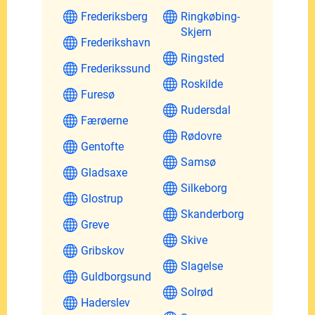
Frederiksberg
Ringkøbing-
Skjern
Frederikshavn
Ringsted
Frederikssund
Roskilde
Furesø
Rudersdal
Færøerne
Rødovre
Gentofte
Samsø
Gladsaxe
Silkeborg
Glostrup
Skanderborg
Greve
Skive
Gribskov
Slagelse
Guldborgsund
Solrød
Haderslev