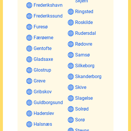
Skjern
Frederikshavn
Ringsted
Frederikssund
Roskilde
Furesø
Rudersdal
Færøerne
Rødovre
Gentofte
Samsø
Gladsaxe
Silkeborg
Glostrup
Skanderborg
Greve
Skive
Gribskov
Slagelse
Guldborgsund
Solrød
Haderslev
Sorø
Halsnæs
Stevns