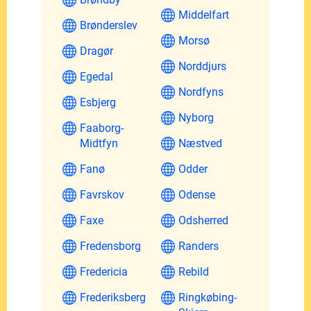
Middelfart
Brønderslev
Morsø
Dragør
Norddjurs
Egedal
Nordfyns
Esbjerg
Nyborg
Faaborg-
Midtfyn
Næstved
Fanø
Odder
Favrskov
Odense
Faxe
Odsherred
Fredensborg
Randers
Fredericia
Rebild
Frederiksberg
Ringkøbing-