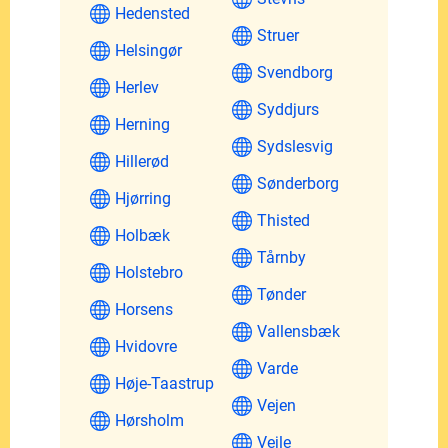
Hedensted
Struer
Helsingør
Svendborg
Herlev
Syddjurs
Herning
Sydslesvig
Hillerød
Sønderborg
Hjørring
Thisted
Holbæk
Tårnby
Holstebro
Tønder
Horsens
Vallensbæk
Hvidovre
Varde
Høje-Taastrup
Vejen
Hørsholm
Vejle