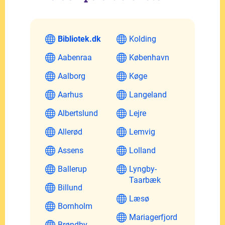
Bibliotek.dk
Kolding
Aabenraa
København
Aalborg
Køge
Aarhus
Langeland
Albertslund
Lejre
Allerød
Lemvig
Assens
Lolland
Ballerup
Lyngby-
Taarbæk
Billund
Læsø
Bornholm
Mariagerfjord
Brøndby