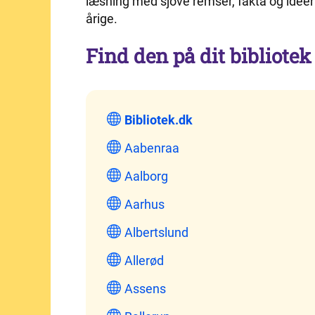
læsning med sjove remser, fakta og ideer t
årige.
Find den på dit bibliotek
Bibliotek.dk
Aabenraa
Aalborg
Aarhus
Albertslund
Allerød
Assens