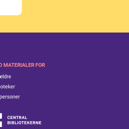
D MATERIALER FOR
ældre
ioteker
personer