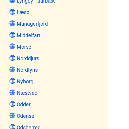
Lyngby-Taarbæk
Læsø
Mariagerfjord
Middelfart
Morsø
Norddjurs
Nordfyns
Nyborg
Næstved
Odder
Odense
Odsherred