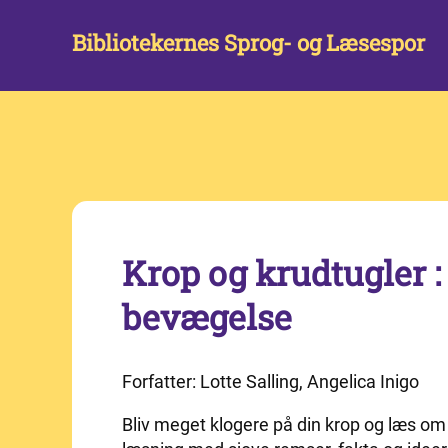
Bibliotekernes Sprog- og Læsespor
Krop og krudtugler :
bevægelse
Forfatter: Lotte Salling, Angelica Inigo
Bliv meget klogere på din krop og læs om 