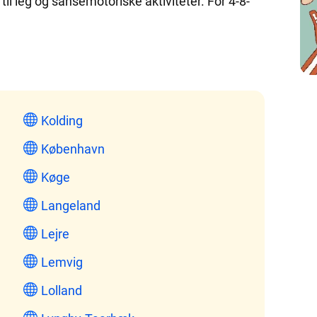
il leg og sansemotoriske aktiviteter. For 4-8-
Kolding
København
Køge
Langeland
Lejre
Lemvig
Lolland