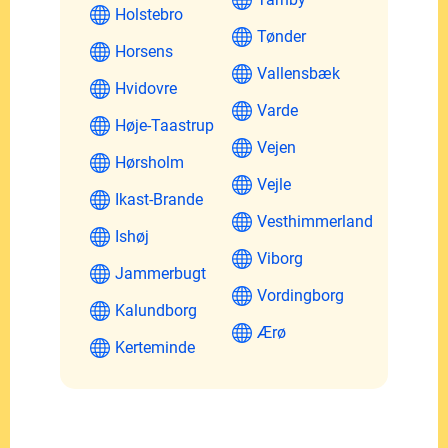
Holstebro
Tønder
Horsens
Vallensbæk
Hvidovre
Varde
Høje-Taastrup
Vejen
Hørsholm
Vejle
Ikast-Brande
Vesthimmerland
Ishøj
Viborg
Jammerbugt
Vordingborg
Kalundborg
Ærø
Kerteminde