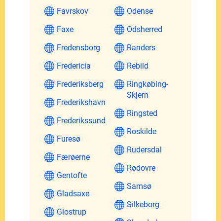
Favrskov
Odense
Faxe
Odsherred
Fredensborg
Randers
Fredericia
Rebild
Frederiksberg
Ringkøbing-
Skjern
Frederikshavn
Ringsted
Frederikssund
Roskilde
Furesø
Rudersdal
Færøerne
Rødovre
Gentofte
Samsø
Gladsaxe
Silkeborg
Glostrup