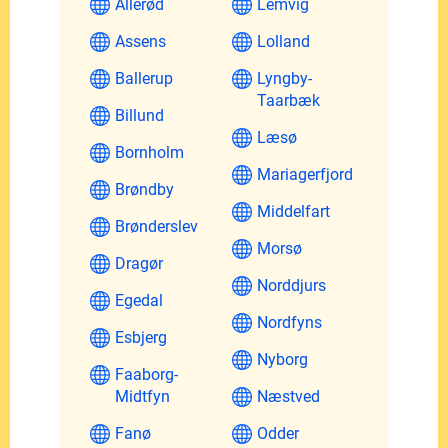
Allerød
Lemvig
Assens
Lolland
Ballerup
Lyngby-
Taarbæk
Billund
Læsø
Bornholm
Mariagerfjord
Brøndby
Middelfart
Brønderslev
Morsø
Dragør
Norddjurs
Egedal
Nordfyns
Esbjerg
Nyborg
Faaborg-
Midtfyn
Næstved
Fanø
Odder