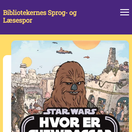
Bibliotekernes Sprog- og
Læsespor