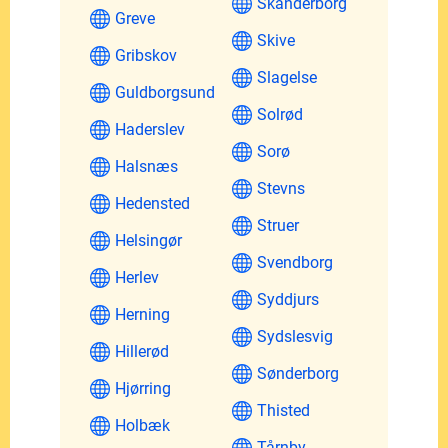
Skanderborg
Greve
Skive
Gribskov
Slagelse
Guldborgsund
Solrød
Haderslev
Sorø
Halsnæs
Stevns
Hedensted
Struer
Helsingør
Svendborg
Herlev
Syddjurs
Herning
Sydslesvig
Hillerød
Sønderborg
Hjørring
Thisted
Holbæk
Tårnby