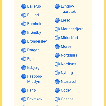
Ballerup
Lyngby-
Taarbæk
Billund
Læsø
Bornholm
Mariagerfjord
Brøndby
Middelfart
Brønderslev
Morsø
Dragør
Norddjurs
Egedal
Nordfyns
Esbjerg
Nyborg
Faaborg-
Midtfyn
Næstved
Fanø
Odder
Favrskov
Odense