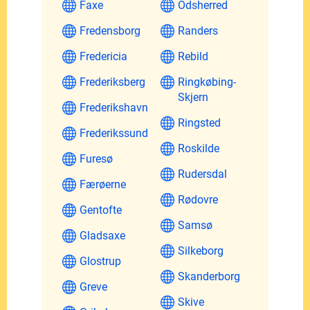
Faxe
Odsherred
Fredensborg
Randers
Fredericia
Rebild
Frederiksberg
Ringkøbing-
Skjern
Frederikshavn
Ringsted
Frederikssund
Roskilde
Furesø
Rudersdal
Færøerne
Rødovre
Gentofte
Samsø
Gladsaxe
Silkeborg
Glostrup
Skanderborg
Greve
Skive