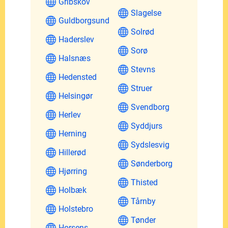
Gribskov
Slagelse
Guldborgsund
Solrød
Haderslev
Sorø
Halsnæs
Stevns
Hedensted
Struer
Helsingør
Svendborg
Herlev
Syddjurs
Herning
Sydslesvig
Hillerød
Sønderborg
Hjørring
Thisted
Holbæk
Tårnby
Holstebro
Tønder
Horsens