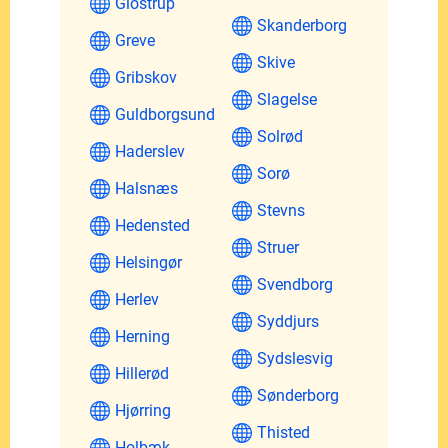
Glostrup
Skanderborg
Greve
Skive
Gribskov
Slagelse
Guldborgsund
Solrød
Haderslev
Sorø
Halsnæs
Stevns
Hedensted
Struer
Helsingør
Svendborg
Herlev
Syddjurs
Herning
Sydslesvig
Hillerød
Sønderborg
Hjørring
Thisted
Holbæk