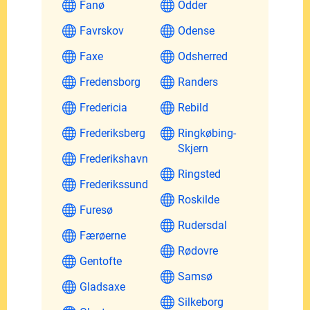
Fanø
Odder
Favrskov
Odense
Faxe
Odsherred
Fredensborg
Randers
Fredericia
Rebild
Frederiksberg
Ringkøbing-
Skjern
Frederikshavn
Ringsted
Frederikssund
Roskilde
Furesø
Rudersdal
Færøerne
Rødovre
Gentofte
Samsø
Gladsaxe
Silkeborg