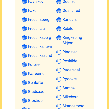
Favrskov
Odense
Faxe
Odsherred
Fredensborg
Randers
Fredericia
Rebild
Frederiksberg
Ringkøbing-
Skjern
Frederikshavn
Ringsted
Frederikssund
Roskilde
Furesø
Rudersdal
Færøerne
Rødovre
Gentofte
Samsø
Gladsaxe
Silkeborg
Glostrup
Skanderborg