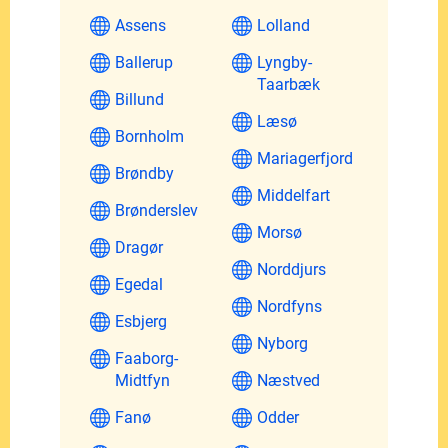
Assens
Lolland
Ballerup
Lyngby-
Taarbæk
Billund
Læsø
Bornholm
Mariagerfjord
Brøndby
Middelfart
Brønderslev
Morsø
Dragør
Norddjurs
Egedal
Nordfyns
Esbjerg
Nyborg
Faaborg-
Midtfyn
Næstved
Fanø
Odder