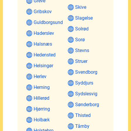
Greve
Skive
Gribskov
Slagelse
Guldborgsund
Solrød
Haderslev
Sorø
Halsnæs
Stevns
Hedensted
Struer
Helsingør
Svendborg
Herlev
Syddjurs
Herning
Sydslesvig
Hillerød
Sønderborg
Hjørring
Thisted
Holbæk
Tårnby
Holstebro