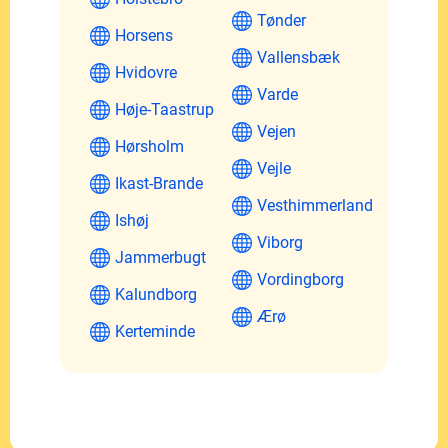
Tønder
Horsens
Vallensbæk
Hvidovre
Varde
Høje-Taastrup
Vejen
Hørsholm
Vejle
Ikast-Brande
Vesthimmerland
Ishøj
Viborg
Jammerbugt
Vordingborg
Kalundborg
Ærø
Kerteminde