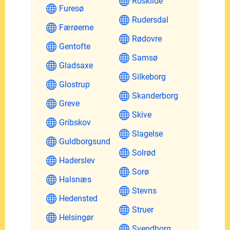
Roskilde
Furesø
Rudersdal
Færøerne
Rødovre
Gentofte
Samsø
Gladsaxe
Silkeborg
Glostrup
Skanderborg
Greve
Skive
Gribskov
Slagelse
Guldborgsund
Solrød
Haderslev
Sorø
Halsnæs
Stevns
Hedensted
Struer
Helsingør
Svendborg