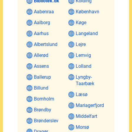
Bibliotek.dk
Kolding
Aabenraa
København
Aalborg
Køge
Aarhus
Langeland
Albertslund
Lejre
Allerød
Lemvig
Assens
Lolland
Ballerup
Lyngby-
Taarbæk
Billund
Læsø
Bornholm
Mariagerfjord
Brøndby
Middelfart
Brønderslev
Morsø
Dragør