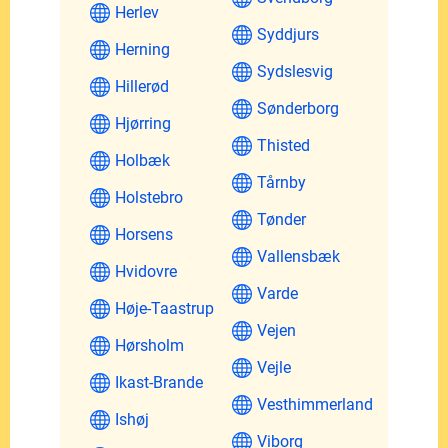
Herlev
Syddjurs
Herning
Sydslesvig
Hillerød
Sønderborg
Hjørring
Thisted
Holbæk
Tårnby
Holstebro
Tønder
Horsens
Vallensbæk
Hvidovre
Varde
Høje-Taastrup
Vejen
Hørsholm
Vejle
Ikast-Brande
Vesthimmerland
Ishøj
Viborg