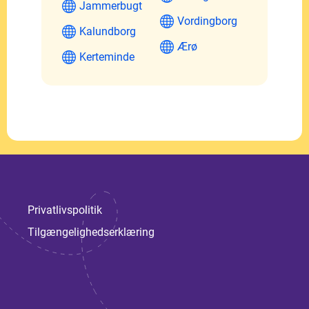
Jammerbugt
Vordingborg
Kalundborg
Ærø
Kerteminde
Privatlivspolitik
Tilgængelighedserklæring