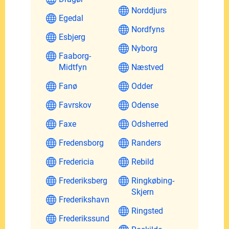
Norddjurs
Egedal
Nordfyns
Esbjerg
Nyborg
Faaborg-
Midtfyn
Næstved
Fanø
Odder
Favrskov
Odense
Faxe
Odsherred
Fredensborg
Randers
Fredericia
Rebild
Frederiksberg
Ringkøbing-
Skjern
Frederikshavn
Ringsted
Frederikssund