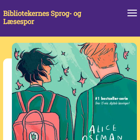
Bibliotekernes Sprog- og
Læsespor