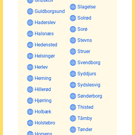
Gribskov
Slagelse
Guldborgsund
Solrød
Haderslev
Sorø
Halsnæs
Stevns
Hedensted
Struer
Helsingør
Svendborg
Herlev
Syddjurs
Herning
Sydslesvig
Hillerød
Sønderborg
Hjørring
Thisted
Holbæk
Tårnby
Holstebro
Tønder
Horsens