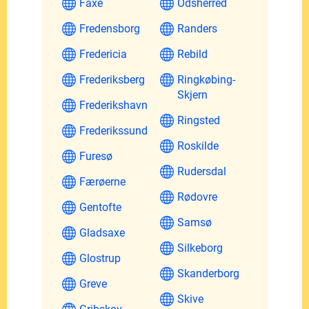
Faxe
Odsherred
Fredensborg
Randers
Fredericia
Rebild
Frederiksberg
Ringkøbing-
Skjern
Frederikshavn
Ringsted
Frederikssund
Roskilde
Furesø
Rudersdal
Færøerne
Rødovre
Gentofte
Samsø
Gladsaxe
Silkeborg
Glostrup
Skanderborg
Greve
Skive