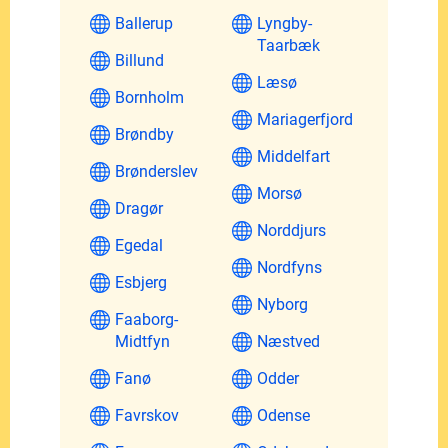
Ballerup
Lyngby-
Taarbæk
Billund
Læsø
Bornholm
Mariagerfjord
Brøndby
Middelfart
Brønderslev
Morsø
Dragør
Norddjurs
Egedal
Nordfyns
Esbjerg
Nyborg
Faaborg-
Midtfyn
Næstved
Fanø
Odder
Favrskov
Odense