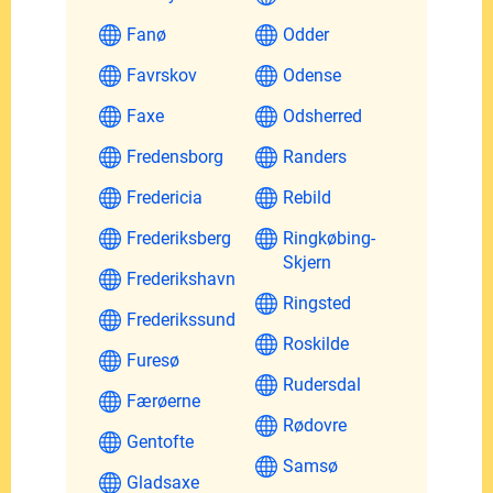
Fanø
Odder
Favrskov
Odense
Faxe
Odsherred
Fredensborg
Randers
Fredericia
Rebild
Frederiksberg
Ringkøbing-
Skjern
Frederikshavn
Ringsted
Frederikssund
Roskilde
Furesø
Rudersdal
Færøerne
Rødovre
Gentofte
Samsø
Gladsaxe