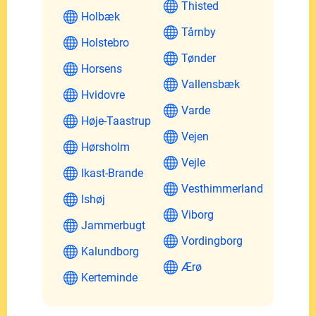
Thisted
Holbæk
Tårnby
Holstebro
Tønder
Horsens
Vallensbæk
Hvidovre
Varde
Høje-Taastrup
Vejen
Hørsholm
Vejle
Ikast-Brande
Vesthimmerland
Ishøj
Viborg
Jammerbugt
Vordingborg
Kalundborg
Ærø
Kerteminde