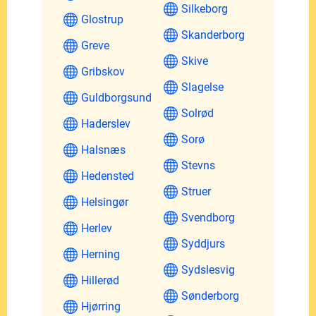
Silkeborg
Glostrup
Skanderborg
Greve
Skive
Gribskov
Slagelse
Guldborgsund
Solrød
Haderslev
Sorø
Halsnæs
Stevns
Hedensted
Struer
Helsingør
Svendborg
Herlev
Syddjurs
Herning
Sydslesvig
Hillerød
Sønderborg
Hjørring