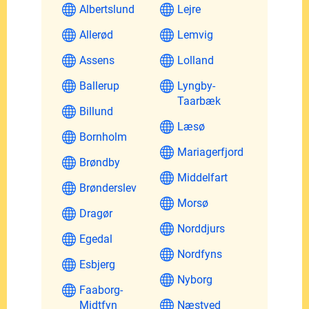
Albertslund
Lejre
Allerød
Lemvig
Assens
Lolland
Ballerup
Lyngby-
Taarbæk
Billund
Læsø
Bornholm
Mariagerfjord
Brøndby
Middelfart
Brønderslev
Morsø
Dragør
Norddjurs
Egedal
Nordfyns
Esbjerg
Nyborg
Faaborg-
Midtfyn
Næstved