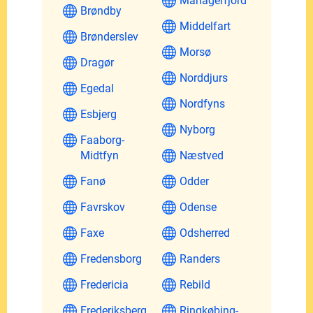
Mariagerfjord
Brøndby
Middelfart
Brønderslev
Morsø
Dragør
Norddjurs
Egedal
Nordfyns
Esbjerg
Nyborg
Faaborg-
Midtfyn
Næstved
Fanø
Odder
Favrskov
Odense
Faxe
Odsherred
Fredensborg
Randers
Fredericia
Rebild
Frederiksberg
Ringkøbing-