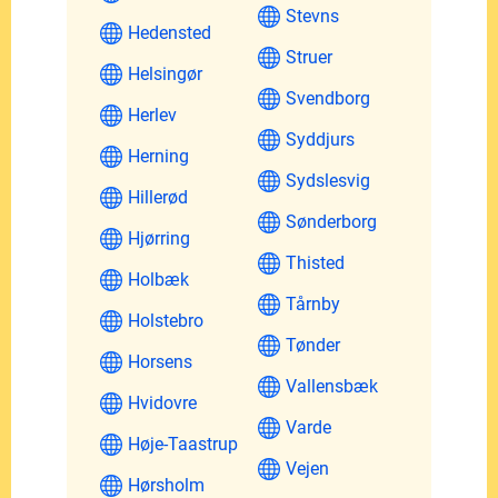
Stevns
Hedensted
Struer
Helsingør
Svendborg
Herlev
Syddjurs
Herning
Sydslesvig
Hillerød
Sønderborg
Hjørring
Thisted
Holbæk
Tårnby
Holstebro
Tønder
Horsens
Vallensbæk
Hvidovre
Varde
Høje-Taastrup
Vejen
Hørsholm