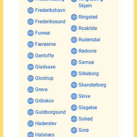
Skjern
Frederikshavn
Ringsted
Frederikssund
Roskilde
Furesø
Rudersdal
Færøerne
Rødovre
Gentofte
Samsø
Gladsaxe
Silkeborg
Glostrup
Skanderborg
Greve
Skive
Gribskov
Slagelse
Guldborgsund
Solrød
Haderslev
Sorø
Halsnæs