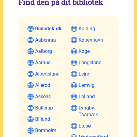
Find den på dit bibliotek
Bibliotek.dk
Kolding
Aabenraa
København
Aalborg
Køge
Aarhus
Langeland
Albertslund
Lejre
Allerød
Lemvig
Assens
Lolland
Ballerup
Lyngby-
Taarbæk
Billund
Læsø
Bornholm