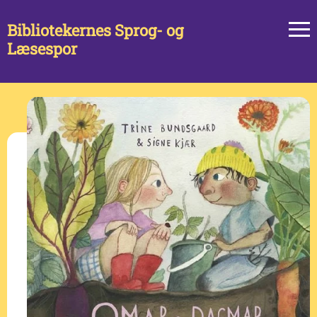
Bibliotekernes Sprog- og
Læsespor