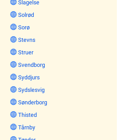
Slagelse
Solrød
Sorø
Stevns
Struer
Svendborg
Syddjurs
Sydslesvig
Sønderborg
Thisted
Tårnby
Tønder