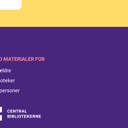
D MATERIALER FOR
ældre
ioteker
personer