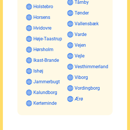
Tårnby
Holstebro
Tønder
Horsens
Vallensbæk
Hvidovre
Varde
Høje-Taastrup
Vejen
Hørsholm
Vejle
Ikast-Brande
Vesthimmerland
Ishøj
Viborg
Jammerbugt
Vordingborg
Kalundborg
Ærø
Kerteminde