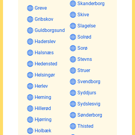
Skanderborg
Greve
Skive
Gribskov
Slagelse
Guldborgsund
Solrød
Haderslev
Sorø
Halsnæs
Stevns
Hedensted
Struer
Helsingør
Svendborg
Herlev
Syddjurs
Herning
Sydslesvig
Hillerød
Sønderborg
Hjørring
Thisted
Holbæk