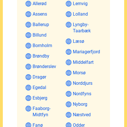
Allerød
Lemvig
Assens
Lolland
Ballerup
Lyngby-
Taarbæk
Billund
Læsø
Bornholm
Mariagerfjord
Brøndby
Middelfart
Brønderslev
Morsø
Dragør
Norddjurs
Egedal
Nordfyns
Esbjerg
Nyborg
Faaborg-
Midtfyn
Næstved
Fanø
Odder