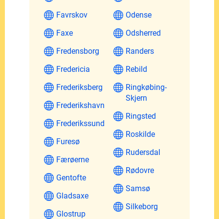
Favrskov
Odense
Faxe
Odsherred
Fredensborg
Randers
Fredericia
Rebild
Frederiksberg
Ringkøbing-
Skjern
Frederikshavn
Ringsted
Frederikssund
Roskilde
Furesø
Rudersdal
Færøerne
Rødovre
Gentofte
Samsø
Gladsaxe
Silkeborg
Glostrup