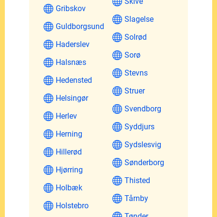
Skive
Gribskov
Slagelse
Guldborgsund
Solrød
Haderslev
Sorø
Halsnæs
Stevns
Hedensted
Struer
Helsingør
Svendborg
Herlev
Syddjurs
Herning
Sydslesvig
Hillerød
Sønderborg
Hjørring
Thisted
Holbæk
Tårnby
Holstebro
Tønder