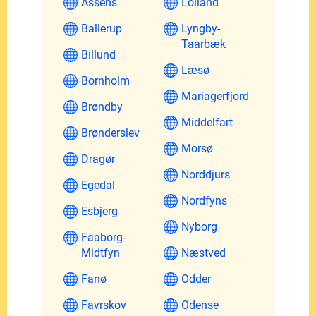
Assens
Lolland
Ballerup
Lyngby-
Taarbæk
Billund
Læsø
Bornholm
Mariagerfjord
Brøndby
Middelfart
Brønderslev
Morsø
Dragør
Norddjurs
Egedal
Nordfyns
Esbjerg
Nyborg
Faaborg-
Midtfyn
Næstved
Fanø
Odder
Favrskov
Odense