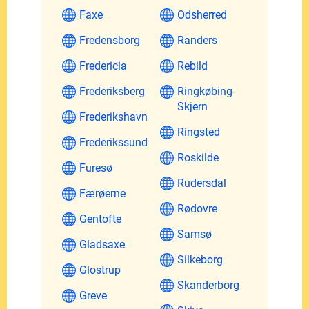
Faxe
Odsherred
Fredensborg
Randers
Fredericia
Rebild
Frederiksberg
Ringkøbing-
Skjern
Frederikshavn
Ringsted
Frederikssund
Roskilde
Furesø
Rudersdal
Færøerne
Rødovre
Gentofte
Samsø
Gladsaxe
Silkeborg
Glostrup
Skanderborg
Greve