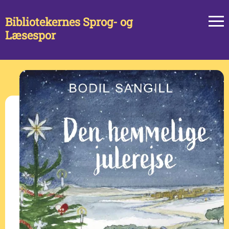
Bibliotekernes Sprog- og
Læsespor