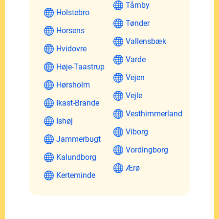
Tårnby
Holstebro
Tønder
Horsens
Vallensbæk
Hvidovre
Varde
Høje-Taastrup
Vejen
Hørsholm
Vejle
Ikast-Brande
Vesthimmerland
Ishøj
Viborg
Jammerbugt
Vordingborg
Kalundborg
Ærø
Kerteminde