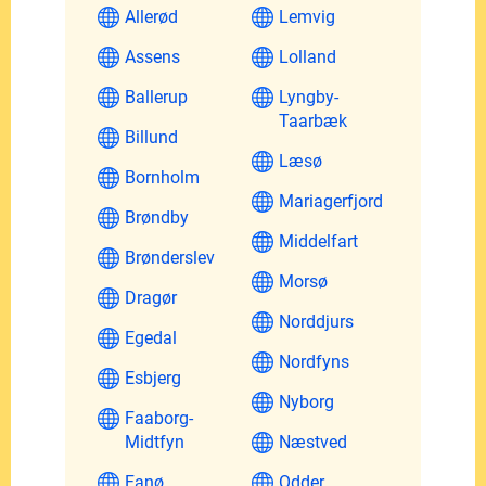
Allerød
Lemvig
Assens
Lolland
Ballerup
Lyngby-
Taarbæk
Billund
Læsø
Bornholm
Mariagerfjord
Brøndby
Middelfart
Brønderslev
Morsø
Dragør
Norddjurs
Egedal
Nordfyns
Esbjerg
Nyborg
Faaborg-
Midtfyn
Næstved
Fanø
Odder