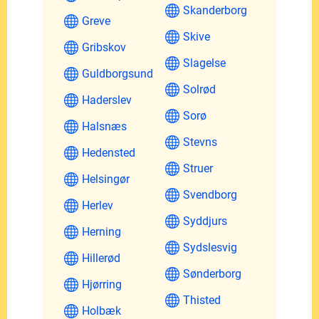
Skanderborg
Greve
Skive
Gribskov
Slagelse
Guldborgsund
Solrød
Haderslev
Sorø
Halsnæs
Stevns
Hedensted
Struer
Helsingør
Svendborg
Herlev
Syddjurs
Herning
Sydslesvig
Hillerød
Sønderborg
Hjørring
Thisted
Holbæk