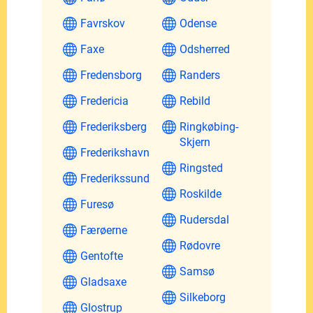
Favrskov
Odense
Faxe
Odsherred
Fredensborg
Randers
Fredericia
Rebild
Frederiksberg
Ringkøbing-
Skjern
Frederikshavn
Ringsted
Frederikssund
Roskilde
Furesø
Rudersdal
Færøerne
Rødovre
Gentofte
Samsø
Gladsaxe
Silkeborg
Glostrup