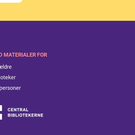
D MATERIALER FOR
ældre
ioteker
personer