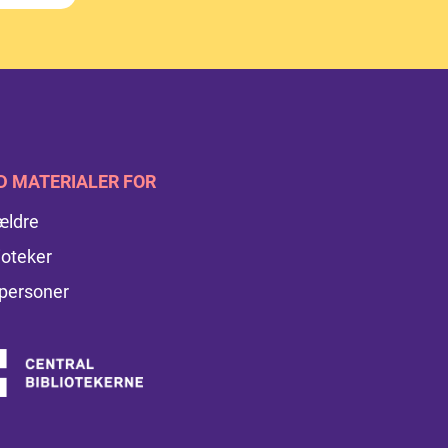
D MATERIALER FOR
ældre
ioteker
personer