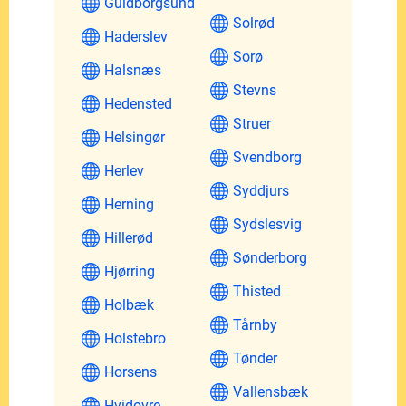
Guldborgsund
Solrød
Haderslev
Sorø
Halsnæs
Stevns
Hedensted
Struer
Helsingør
Svendborg
Herlev
Syddjurs
Herning
Sydslesvig
Hillerød
Sønderborg
Hjørring
Thisted
Holbæk
Tårnby
Holstebro
Tønder
Horsens
Vallensbæk
Hvidovre