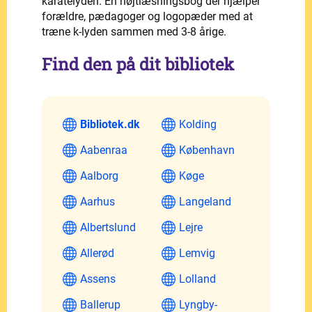
karatelyden. En højtlæsningsbog der hjælper
forældre, pædagoger og logopæder med at
træne k-lyden sammen med 3-8 årige.
Find den på dit bibliotek
Bibliotek.dk
Kolding
Aabenraa
København
Aalborg
Køge
Aarhus
Langeland
Albertslund
Lejre
Allerød
Lemvig
Assens
Lolland
Ballerup
Lyngby-