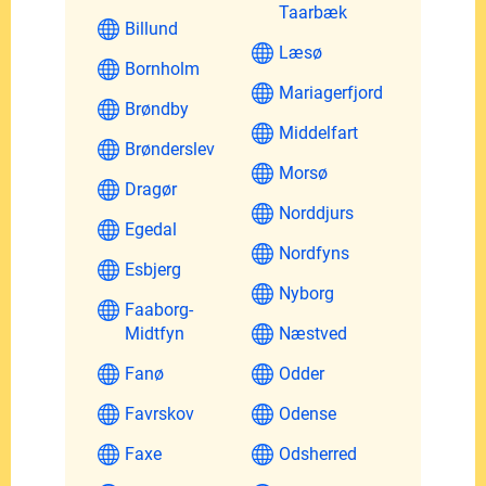
Taarbæk
Billund
Læsø
Bornholm
Mariagerfjord
Brøndby
Middelfart
Brønderslev
Morsø
Dragør
Norddjurs
Egedal
Nordfyns
Esbjerg
Nyborg
Faaborg-
Midtfyn
Næstved
Fanø
Odder
Favrskov
Odense
Faxe
Odsherred