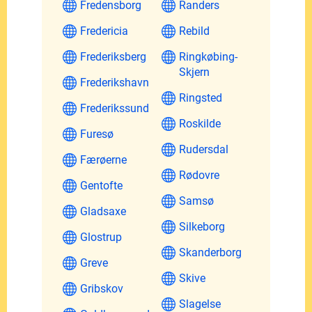
Fredensborg
Randers
Fredericia
Rebild
Frederiksberg
Ringkøbing-
Skjern
Frederikshavn
Ringsted
Frederikssund
Roskilde
Furesø
Rudersdal
Færøerne
Rødovre
Gentofte
Samsø
Gladsaxe
Silkeborg
Glostrup
Skanderborg
Greve
Skive
Gribskov
Slagelse