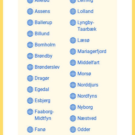
Allerød
Lemvig
Assens
Lolland
Ballerup
Lyngby-
Taarbæk
Billund
Læsø
Bornholm
Mariagerfjord
Brøndby
Middelfart
Brønderslev
Morsø
Dragør
Norddjurs
Egedal
Nordfyns
Esbjerg
Nyborg
Faaborg-
Midtfyn
Næstved
Fanø
Odder