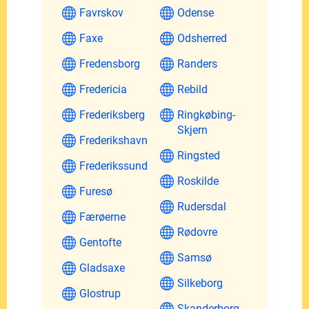
Favrskov
Odense
Faxe
Odsherred
Fredensborg
Randers
Fredericia
Rebild
Frederiksberg
Ringkøbing-
Skjern
Frederikshavn
Ringsted
Frederikssund
Roskilde
Furesø
Rudersdal
Færøerne
Rødovre
Gentofte
Samsø
Gladsaxe
Silkeborg
Glostrup
Skanderborg