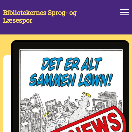
Bibliotekernes Sprog- og
Læsespor