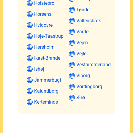
Holstebro
Tønder
Horsens
Vallensbæk
Hvidovre
Varde
Høje-Taastrup
Vejen
Hørsholm
Vejle
Ikast-Brande
Vesthimmerland
Ishøj
Viborg
Jammerbugt
Vordingborg
Kalundborg
Ærø
Kerteminde