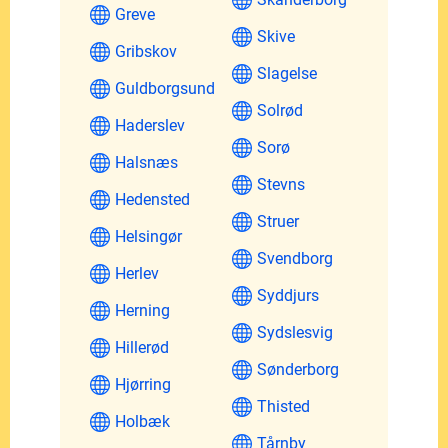
Greve
Skive
Gribskov
Slagelse
Guldborgsund
Solrød
Haderslev
Sorø
Halsnæs
Stevns
Hedensted
Struer
Helsingør
Svendborg
Herlev
Syddjurs
Herning
Sydslesvig
Hillerød
Sønderborg
Hjørring
Thisted
Holbæk
Tårnby