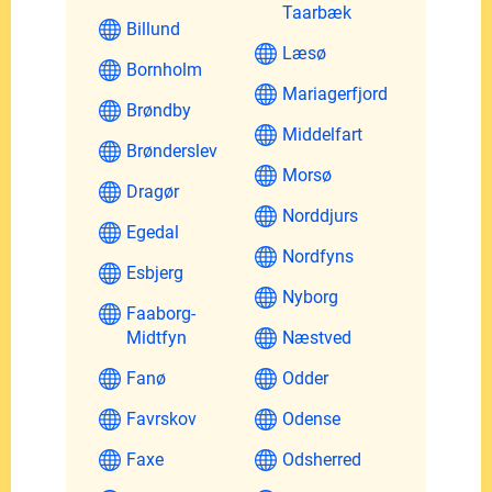
Taarbæk
Billund
Læsø
Bornholm
Mariagerfjord
Brøndby
Middelfart
Brønderslev
Morsø
Dragør
Norddjurs
Egedal
Nordfyns
Esbjerg
Nyborg
Faaborg-
Midtfyn
Næstved
Fanø
Odder
Favrskov
Odense
Faxe
Odsherred