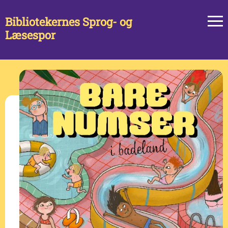
Bibliotekernes Sprog- og
Læsespor