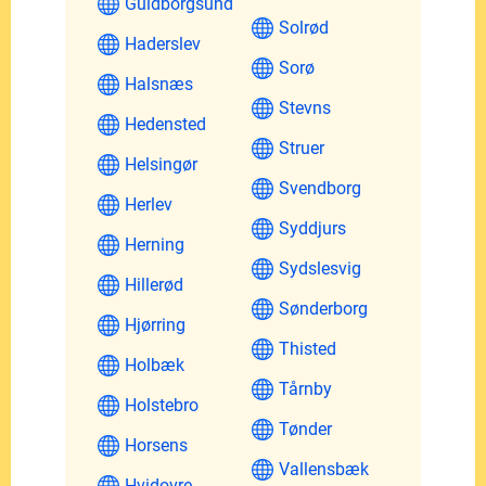
Guldborgsund
Solrød
Haderslev
Sorø
Halsnæs
Stevns
Hedensted
Struer
Helsingør
Svendborg
Herlev
Syddjurs
Herning
Sydslesvig
Hillerød
Sønderborg
Hjørring
Thisted
Holbæk
Tårnby
Holstebro
Tønder
Horsens
Vallensbæk
Hvidovre