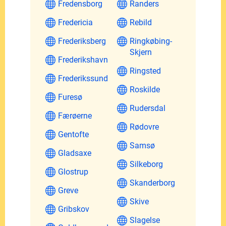
Fredensborg
Randers
Fredericia
Rebild
Frederiksberg
Ringkøbing-
Skjern
Frederikshavn
Ringsted
Frederikssund
Roskilde
Furesø
Rudersdal
Færøerne
Rødovre
Gentofte
Samsø
Gladsaxe
Silkeborg
Glostrup
Skanderborg
Greve
Skive
Gribskov
Slagelse