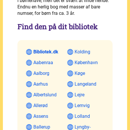
i børnehave, men det er svært at finde hende.
Endnu en herlig bog med masser af bare
numser, for børn fra ca. 3 år.
Find den på dit bibliotek
Bibliotek.dk
Kolding
Aabenraa
København
Aalborg
Køge
Aarhus
Langeland
Albertslund
Lejre
Allerød
Lemvig
Assens
Lolland
Ballerup
Lyngby-