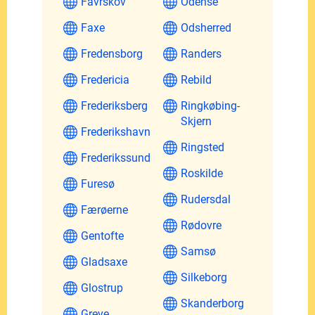
Favrskov
Odense
Faxe
Odsherred
Fredensborg
Randers
Fredericia
Rebild
Frederiksberg
Ringkøbing-
Skjern
Frederikshavn
Ringsted
Frederikssund
Roskilde
Furesø
Rudersdal
Færøerne
Rødovre
Gentofte
Samsø
Gladsaxe
Silkeborg
Glostrup
Skanderborg
Greve