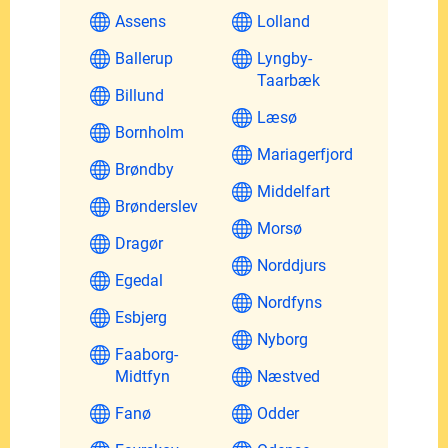
Assens
Lolland
Ballerup
Lyngby-
Taarbæk
Billund
Læsø
Bornholm
Mariagerfjord
Brøndby
Middelfart
Brønderslev
Morsø
Dragør
Norddjurs
Egedal
Nordfyns
Esbjerg
Nyborg
Faaborg-
Midtfyn
Næstved
Fanø
Odder