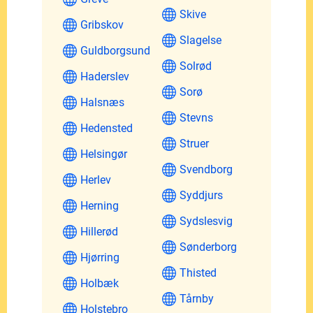
Skive
Gribskov
Slagelse
Guldborgsund
Solrød
Haderslev
Sorø
Halsnæs
Stevns
Hedensted
Struer
Helsingør
Svendborg
Herlev
Syddjurs
Herning
Sydslesvig
Hillerød
Sønderborg
Hjørring
Thisted
Holbæk
Tårnby
Holstebro