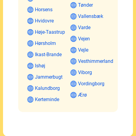
Tønder
Horsens
Vallensbæk
Hvidovre
Varde
Høje-Taastrup
Vejen
Hørsholm
Vejle
Ikast-Brande
Vesthimmerland
Ishøj
Viborg
Jammerbugt
Vordingborg
Kalundborg
Ærø
Kerteminde