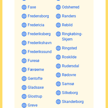
Faxe
Odsherred
Fredensborg
Randers
Fredericia
Rebild
Frederiksberg
Ringkøbing-
Skjern
Frederikshavn
Ringsted
Frederikssund
Roskilde
Furesø
Rudersdal
Færøerne
Rødovre
Gentofte
Samsø
Gladsaxe
Silkeborg
Glostrup
Skanderborg
Greve