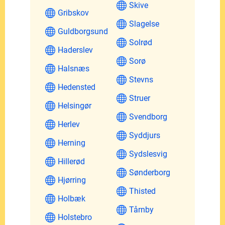
Skive
Gribskov
Slagelse
Guldborgsund
Solrød
Haderslev
Sorø
Halsnæs
Stevns
Hedensted
Struer
Helsingør
Svendborg
Herlev
Syddjurs
Herning
Sydslesvig
Hillerød
Sønderborg
Hjørring
Thisted
Holbæk
Tårnby
Holstebro