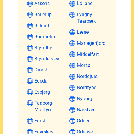
Assens
Lolland
Ballerup
Lyngby-
Taarbæk
Billund
Læsø
Bornholm
Mariagerfjord
Brøndby
Middelfart
Brønderslev
Morsø
Dragør
Norddjurs
Egedal
Nordfyns
Esbjerg
Nyborg
Faaborg-
Midtfyn
Næstved
Fanø
Odder
Favrskov
Odense