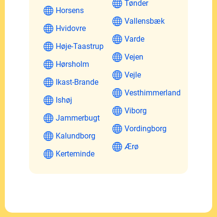
Tønder
Horsens
Vallensbæk
Hvidovre
Varde
Høje-Taastrup
Vejen
Hørsholm
Vejle
Ikast-Brande
Vesthimmerland
Ishøj
Viborg
Jammerbugt
Vordingborg
Kalundborg
Ærø
Kerteminde