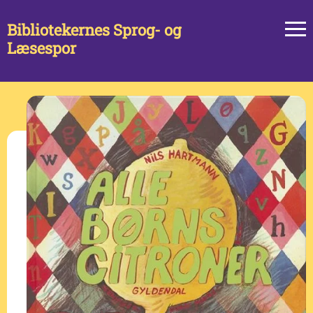
Bibliotekernes Sprog- og
Læsespor