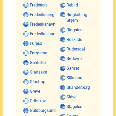
Fredericia
Rebild
Frederiksberg
Ringkøbing-
Skjern
Frederikshavn
Ringsted
Frederikssund
Roskilde
Furesø
Rudersdal
Færøerne
Rødovre
Gentofte
Samsø
Gladsaxe
Silkeborg
Glostrup
Skanderborg
Greve
Skive
Gribskov
Slagelse
Guldborgsund