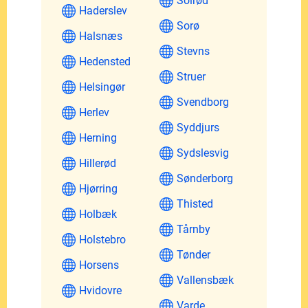
Solrød
Haderslev
Sorø
Halsnæs
Stevns
Hedensted
Struer
Helsingør
Svendborg
Herlev
Syddjurs
Herning
Sydslesvig
Hillerød
Sønderborg
Hjørring
Thisted
Holbæk
Tårnby
Holstebro
Tønder
Horsens
Vallensbæk
Hvidovre
Varde