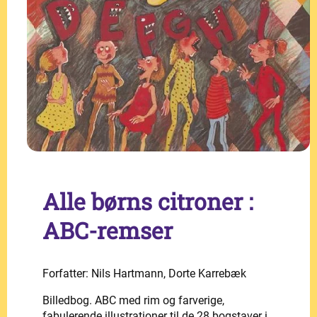
Alle børns citroner :
ABC-remser
Forfatter: Nils Hartmann, Dorte Karrebæk
Billedbog. ABC med rim og farverige,
fabulerende illustrationer til de 28 bogstaver i