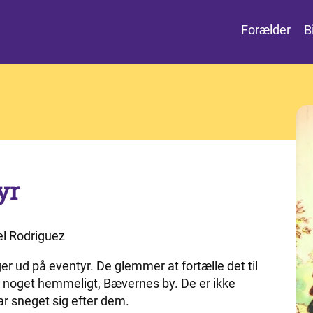
Forælder
B
yr
el Rodriguez
r ud på eventyr. De glemmer at fortælle det til
r noget hemmeligt, Bævernes by. De er ikke
r sneget sig efter dem.