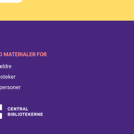
D MATERIALER FOR
ældre
ioteker
personer