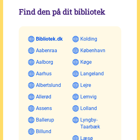
Find den på dit bibliotek
Bibliotek.dk
Kolding
Aabenraa
København
Aalborg
Køge
Aarhus
Langeland
Albertslund
Lejre
Allerød
Lemvig
Assens
Lolland
Ballerup
Lyngby-
Taarbæk
Billund
Læsø