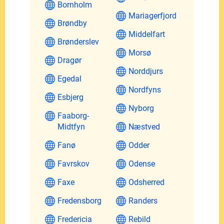
Bornholm
Mariagerfjord
Brøndby
Middelfart
Brønderslev
Morsø
Dragør
Norddjurs
Egedal
Nordfyns
Esbjerg
Nyborg
Faaborg-
Midtfyn
Næstved
Fanø
Odder
Favrskov
Odense
Faxe
Odsherred
Fredensborg
Randers
Fredericia
Rebild