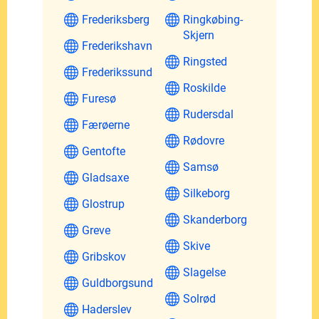
Frederiksberg
Ringkøbing-
Skjern
Frederikshavn
Ringsted
Frederikssund
Roskilde
Furesø
Rudersdal
Færøerne
Rødovre
Gentofte
Samsø
Gladsaxe
Silkeborg
Glostrup
Skanderborg
Greve
Skive
Gribskov
Slagelse
Guldborgsund
Solrød
Haderslev