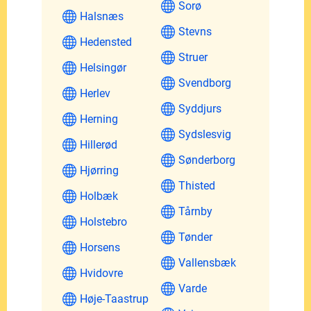
Sorø
Halsnæs
Stevns
Hedensted
Struer
Helsingør
Svendborg
Herlev
Syddjurs
Herning
Sydslesvig
Hillerød
Sønderborg
Hjørring
Thisted
Holbæk
Tårnby
Holstebro
Tønder
Horsens
Vallensbæk
Hvidovre
Varde
Høje-Taastrup