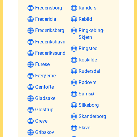
Fredensborg
Randers
Fredericia
Rebild
Frederiksberg
Ringkøbing-
Skjern
Frederikshavn
Ringsted
Frederikssund
Roskilde
Furesø
Rudersdal
Færøerne
Rødovre
Gentofte
Samsø
Gladsaxe
Silkeborg
Glostrup
Skanderborg
Greve
Skive
Gribskov