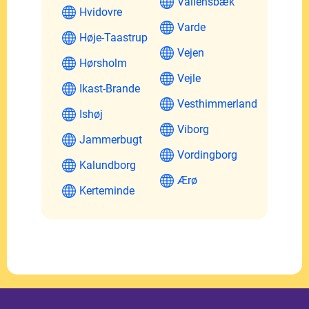
Vallensbæk
Hvidovre
Varde
Høje-Taastrup
Vejen
Hørsholm
Vejle
Ikast-Brande
Vesthimmerland
Ishøj
Viborg
Jammerbugt
Vordingborg
Kalundborg
Ærø
Kerteminde