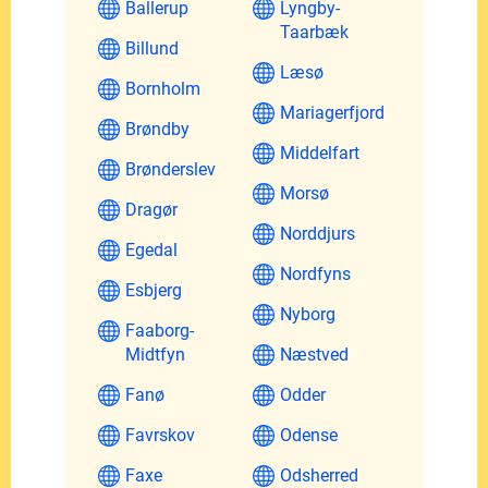
Ballerup
Lyngby-
Taarbæk
Billund
Læsø
Bornholm
Mariagerfjord
Brøndby
Middelfart
Brønderslev
Morsø
Dragør
Norddjurs
Egedal
Nordfyns
Esbjerg
Nyborg
Faaborg-
Midtfyn
Næstved
Fanø
Odder
Favrskov
Odense
Faxe
Odsherred