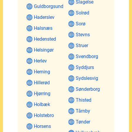
Slagelse
Guldborgsund
Solrød
Haderslev
Sorø
Halsnæs
Stevns
Hedensted
Struer
Helsingør
Svendborg
Herlev
Syddjurs
Herning
Sydslesvig
Hillerød
Sønderborg
Hjørring
Thisted
Holbæk
Tårnby
Holstebro
Tønder
Horsens