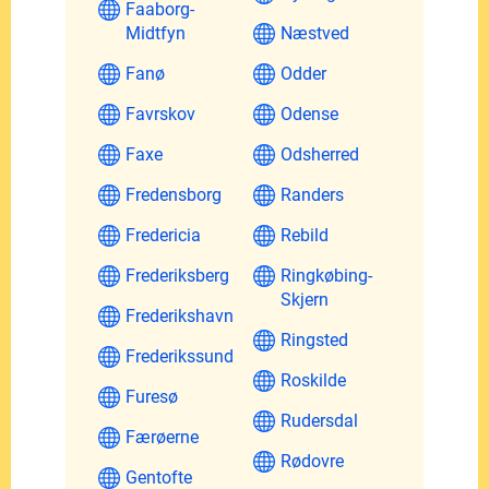
Faaborg-
Midtfyn
Næstved
Fanø
Odder
Favrskov
Odense
Faxe
Odsherred
Fredensborg
Randers
Fredericia
Rebild
Frederiksberg
Ringkøbing-
Skjern
Frederikshavn
Ringsted
Frederikssund
Roskilde
Furesø
Rudersdal
Færøerne
Rødovre
Gentofte