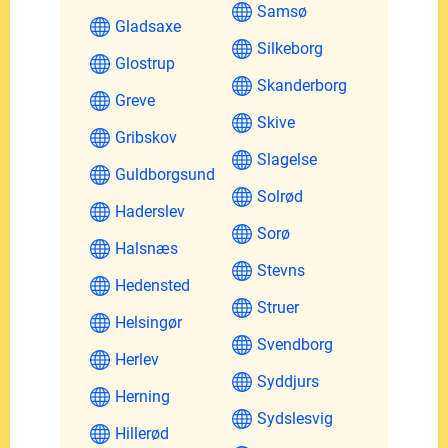
Samsø
Gladsaxe
Silkeborg
Glostrup
Skanderborg
Greve
Skive
Gribskov
Slagelse
Guldborgsund
Solrød
Haderslev
Sorø
Halsnæs
Stevns
Hedensted
Struer
Helsingør
Svendborg
Herlev
Syddjurs
Herning
Sydslesvig
Hillerød