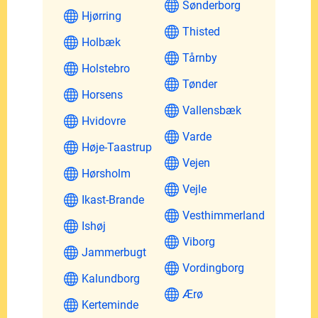
Sønderborg
Hjørring
Thisted
Holbæk
Tårnby
Holstebro
Tønder
Horsens
Vallensbæk
Hvidovre
Varde
Høje-Taastrup
Vejen
Hørsholm
Vejle
Ikast-Brande
Vesthimmerland
Ishøj
Viborg
Jammerbugt
Vordingborg
Kalundborg
Ærø
Kerteminde