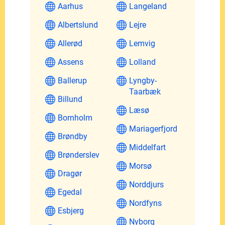
Aarhus
Langeland
Albertslund
Lejre
Allerød
Lemvig
Assens
Lolland
Ballerup
Lyngby-
Taarbæk
Billund
Læsø
Bornholm
Mariagerfjord
Brøndby
Middelfart
Brønderslev
Morsø
Dragør
Norddjurs
Egedal
Nordfyns
Esbjerg
Nyborg