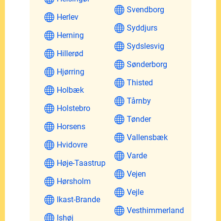
Svendborg
Herlev
Syddjurs
Herning
Sydslesvig
Hillerød
Sønderborg
Hjørring
Thisted
Holbæk
Tårnby
Holstebro
Tønder
Horsens
Vallensbæk
Hvidovre
Varde
Høje-Taastrup
Vejen
Hørsholm
Vejle
Ikast-Brande
Vesthimmerland
Ishøj