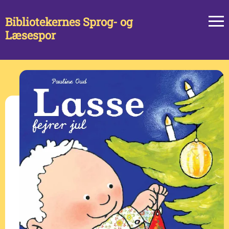
Bibliotekernes Sprog- og
Læsespor