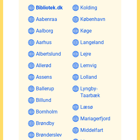
Bibliotek.dk
Kolding
Aabenraa
København
Aalborg
Køge
Aarhus
Langeland
Albertslund
Lejre
Allerød
Lemvig
Assens
Lolland
Ballerup
Lyngby-
Taarbæk
Billund
Læsø
Bornholm
Mariagerfjord
Brøndby
Middelfart
Brønderslev