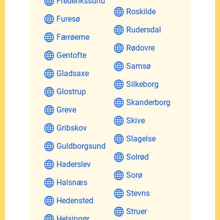
Frederikssund
Roskilde
Furesø
Rudersdal
Færøerne
Rødovre
Gentofte
Samsø
Gladsaxe
Silkeborg
Glostrup
Skanderborg
Greve
Skive
Gribskov
Slagelse
Guldborgsund
Solrød
Haderslev
Sorø
Halsnæs
Stevns
Hedensted
Struer
Helsingør