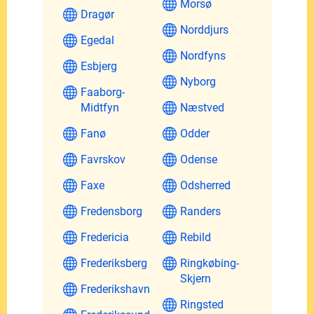
Morsø
Dragør
Norddjurs
Egedal
Nordfyns
Esbjerg
Nyborg
Faaborg-
Midtfyn
Næstved
Fanø
Odder
Favrskov
Odense
Faxe
Odsherred
Fredensborg
Randers
Fredericia
Rebild
Frederiksberg
Ringkøbing-
Skjern
Frederikshavn
Ringsted