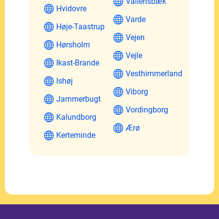
Vallensbæk
Hvidovre
Varde
Høje-Taastrup
Vejen
Hørsholm
Vejle
Ikast-Brande
Vesthimmerland
Ishøj
Viborg
Jammerbugt
Vordingborg
Kalundborg
Ærø
Kerteminde