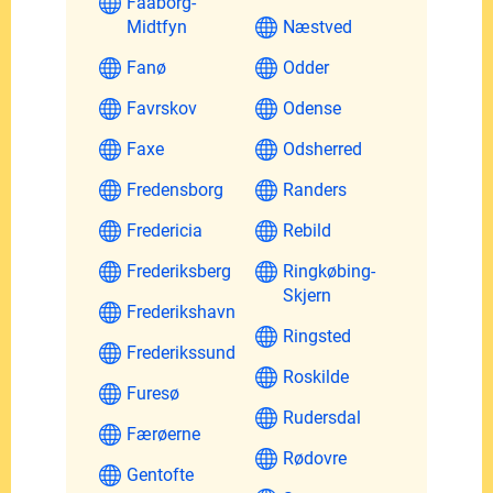
Faaborg-
Midtfyn
Næstved
Fanø
Odder
Favrskov
Odense
Faxe
Odsherred
Fredensborg
Randers
Fredericia
Rebild
Frederiksberg
Ringkøbing-
Skjern
Frederikshavn
Ringsted
Frederikssund
Roskilde
Furesø
Rudersdal
Færøerne
Rødovre
Gentofte