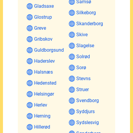
Samsø
Gladsaxe
Silkeborg
Glostrup
Skanderborg
Greve
Skive
Gribskov
Slagelse
Guldborgsund
Solrød
Haderslev
Sorø
Halsnæs
Stevns
Hedensted
Struer
Helsingør
Svendborg
Herlev
Syddjurs
Herning
Sydslesvig
Hillerød