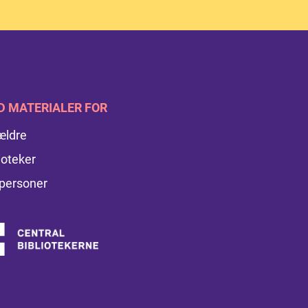
D MATERIALER FOR
ældre
ioteker
personer