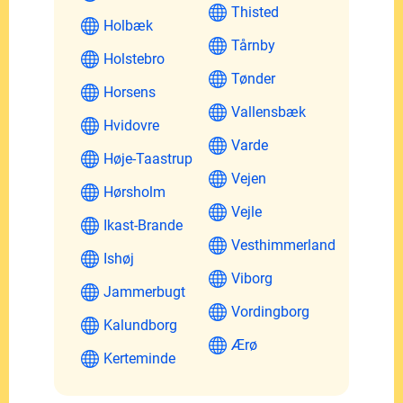
Thisted
Holbæk
Tårnby
Holstebro
Tønder
Horsens
Vallensbæk
Hvidovre
Varde
Høje-Taastrup
Vejen
Hørsholm
Vejle
Ikast-Brande
Vesthimmerland
Ishøj
Viborg
Jammerbugt
Vordingborg
Kalundborg
Ærø
Kerteminde