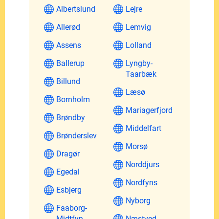
Albertslund
Lejre
Allerød
Lemvig
Assens
Lolland
Ballerup
Lyngby-
Taarbæk
Billund
Læsø
Bornholm
Mariagerfjord
Brøndby
Middelfart
Brønderslev
Morsø
Dragør
Norddjurs
Egedal
Nordfyns
Esbjerg
Nyborg
Faaborg-
Midtfyn
Næstved