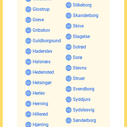
Silkeborg
Glostrup
Skanderborg
Greve
Skive
Gribskov
Slagelse
Guldborgsund
Solrød
Haderslev
Sorø
Halsnæs
Stevns
Hedensted
Struer
Helsingør
Svendborg
Herlev
Syddjurs
Herning
Sydslesvig
Hillerød
Sønderborg
Hjørring