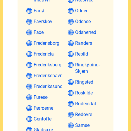
Fanø
Odder
Favrskov
Odense
Faxe
Odsherred
Fredensborg
Randers
Fredericia
Rebild
Frederiksberg
Ringkøbing-
Skjern
Frederikshavn
Ringsted
Frederikssund
Roskilde
Furesø
Rudersdal
Færøerne
Rødovre
Gentofte
Samsø
Gladsaxe