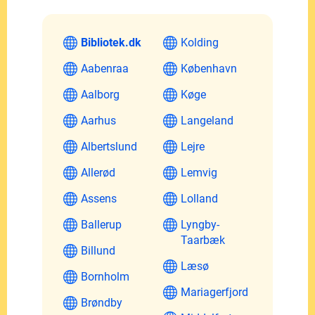
Bibliotek.dk
Kolding
Aabenraa
København
Aalborg
Køge
Aarhus
Langeland
Albertslund
Lejre
Allerød
Lemvig
Assens
Lolland
Ballerup
Lyngby-
Taarbæk
Billund
Læsø
Bornholm
Mariagerfjord
Brøndby