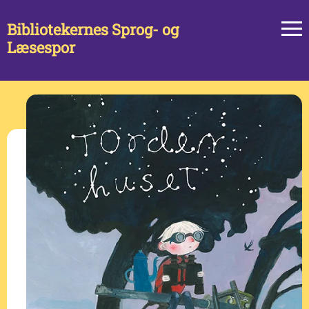
Bibliotekernes Sprog- og
Læsespor