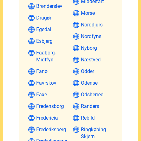
Middelfart
Brønderslev
Morsø
Dragør
Norddjurs
Egedal
Nordfyns
Esbjerg
Nyborg
Faaborg-
Midtfyn
Næstved
Fanø
Odder
Favrskov
Odense
Faxe
Odsherred
Fredensborg
Randers
Fredericia
Rebild
Frederiksberg
Ringkøbing-
Skjern