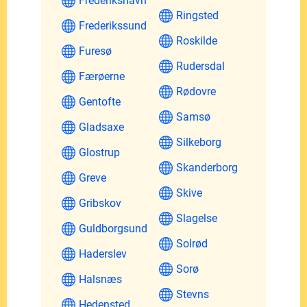
Frederikshavn
Ringsted
Frederikssund
Roskilde
Furesø
Rudersdal
Færøerne
Rødovre
Gentofte
Samsø
Gladsaxe
Silkeborg
Glostrup
Skanderborg
Greve
Skive
Gribskov
Slagelse
Guldborgsund
Solrød
Haderslev
Sorø
Halsnæs
Stevns
Hedensted