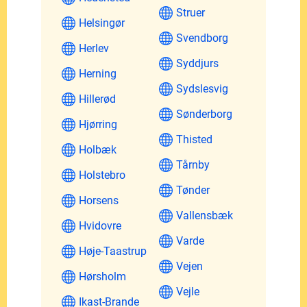
Struer
Helsingør
Svendborg
Herlev
Syddjurs
Herning
Sydslesvig
Hillerød
Sønderborg
Hjørring
Thisted
Holbæk
Tårnby
Holstebro
Tønder
Horsens
Vallensbæk
Hvidovre
Varde
Høje-Taastrup
Vejen
Hørsholm
Vejle
Ikast-Brande