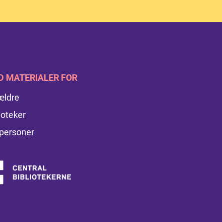
D MATERIALER FOR
ældre
ioteker
personer