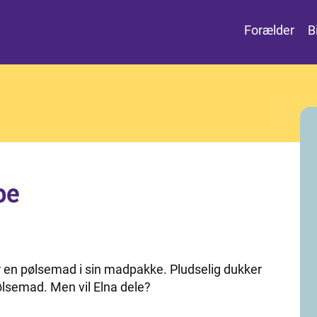
Forælder
B
be
er en pølsemad i sin madpakke. Pludselig dukker
ølsemad. Men vil Elna dele?