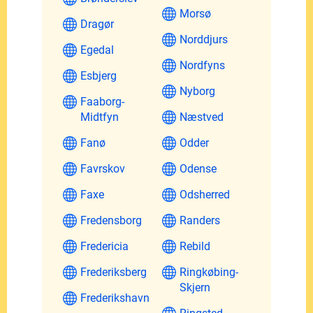
Morsø
Dragør
Norddjurs
Egedal
Nordfyns
Esbjerg
Nyborg
Faaborg-
Midtfyn
Næstved
Fanø
Odder
Favrskov
Odense
Faxe
Odsherred
Fredensborg
Randers
Fredericia
Rebild
Frederiksberg
Ringkøbing-
Skjern
Frederikshavn