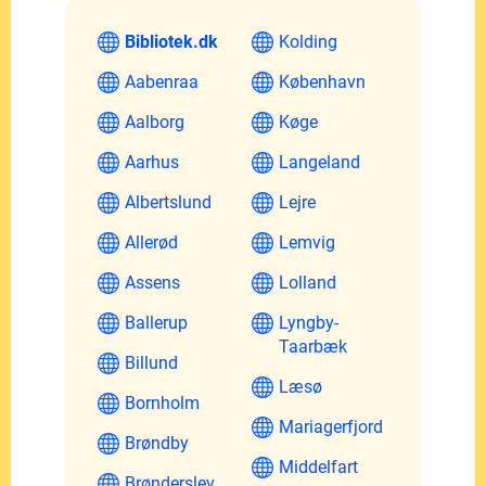
Bibliotek.dk
Kolding
Aabenraa
København
Aalborg
Køge
Aarhus
Langeland
Albertslund
Lejre
Allerød
Lemvig
Assens
Lolland
Ballerup
Lyngby-
Taarbæk
Billund
Læsø
Bornholm
Mariagerfjord
Brøndby
Middelfart
Brønderslev