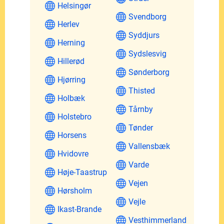
Helsingør
Svendborg
Herlev
Syddjurs
Herning
Sydslesvig
Hillerød
Sønderborg
Hjørring
Thisted
Holbæk
Tårnby
Holstebro
Tønder
Horsens
Vallensbæk
Hvidovre
Varde
Høje-Taastrup
Vejen
Hørsholm
Vejle
Ikast-Brande
Vesthimmerland