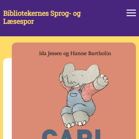
Bibliotekernes Sprog- og
Læsespor