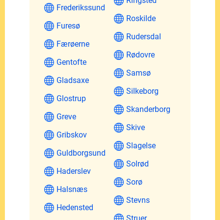
Ringsted
Frederikssund
Roskilde
Furesø
Rudersdal
Færøerne
Rødovre
Gentofte
Samsø
Gladsaxe
Silkeborg
Glostrup
Skanderborg
Greve
Skive
Gribskov
Slagelse
Guldborgsund
Solrød
Haderslev
Sorø
Halsnæs
Stevns
Hedensted
Struer