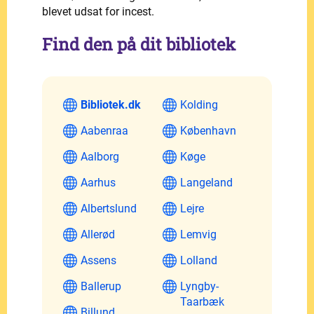
blevet udsat for incest.
Find den på dit bibliotek
Bibliotek.dk
Kolding
Aabenraa
København
Aalborg
Køge
Aarhus
Langeland
Albertslund
Lejre
Allerød
Lemvig
Assens
Lolland
Ballerup
Lyngby-
Taarbæk
Billund