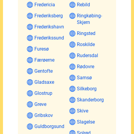
Fredericia
Rebild
Frederiksberg
Ringkøbing-
Skjern
Frederikshavn
Ringsted
Frederikssund
Roskilde
Furesø
Rudersdal
Færøerne
Rødovre
Gentofte
Samsø
Gladsaxe
Silkeborg
Glostrup
Skanderborg
Greve
Skive
Gribskov
Slagelse
Guldborgsund
Solrød