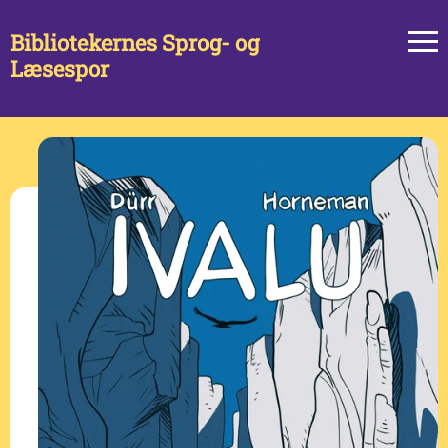
Bibliotekernes Sprog- og
Læsespor