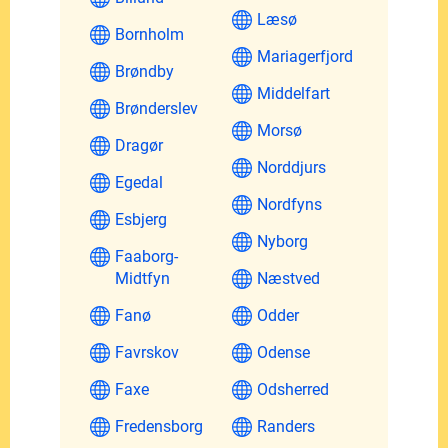
Læsø
Bornholm
Mariagerfjord
Brøndby
Middelfart
Brønderslev
Morsø
Dragør
Norddjurs
Egedal
Nordfyns
Esbjerg
Nyborg
Faaborg-
Midtfyn
Næstved
Fanø
Odder
Favrskov
Odense
Faxe
Odsherred
Fredensborg
Randers