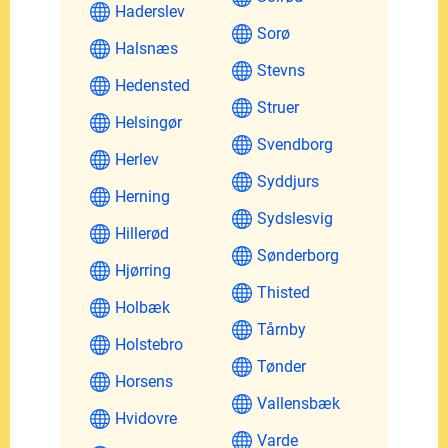
Haderslev
Sorø
Halsnæs
Stevns
Hedensted
Struer
Helsingør
Svendborg
Herlev
Syddjurs
Herning
Sydslesvig
Hillerød
Sønderborg
Hjørring
Thisted
Holbæk
Tårnby
Holstebro
Tønder
Horsens
Vallensbæk
Hvidovre
Varde