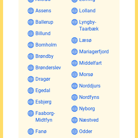
Assens
Lolland
Ballerup
Lyngby-
Taarbæk
Billund
Læsø
Bornholm
Mariagerfjord
Brøndby
Middelfart
Brønderslev
Morsø
Dragør
Norddjurs
Egedal
Nordfyns
Esbjerg
Nyborg
Faaborg-
Midtfyn
Næstved
Fanø
Odder