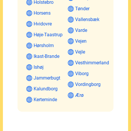
Holstebro
Tønder
Horsens
Vallensbæk
Hvidovre
Varde
Høje-Taastrup
Vejen
Hørsholm
Vejle
Ikast-Brande
Vesthimmerland
Ishøj
Viborg
Jammerbugt
Vordingborg
Kalundborg
Ærø
Kerteminde