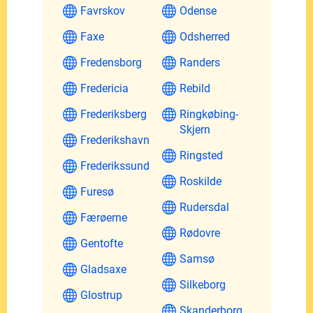
Favrskov
Odense
Faxe
Odsherred
Fredensborg
Randers
Fredericia
Rebild
Frederiksberg
Ringkøbing-
Skjern
Frederikshavn
Ringsted
Frederikssund
Roskilde
Furesø
Rudersdal
Færøerne
Rødovre
Gentofte
Samsø
Gladsaxe
Silkeborg
Glostrup
Skanderborg