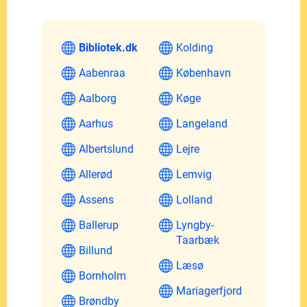
Bibliotek.dk
Kolding
Aabenraa
København
Aalborg
Køge
Aarhus
Langeland
Albertslund
Lejre
Allerød
Lemvig
Assens
Lolland
Ballerup
Lyngby-
Taarbæk
Billund
Læsø
Bornholm
Mariagerfjord
Brøndby