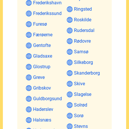
Frederikshavn
Ringsted
Frederikssund
Roskilde
Furesø
Rudersdal
Færøerne
Rødovre
Gentofte
Samsø
Gladsaxe
Silkeborg
Glostrup
Skanderborg
Greve
Skive
Gribskov
Slagelse
Guldborgsund
Solrød
Haderslev
Sorø
Halsnæs
Stevns