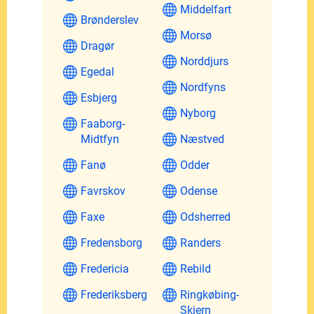
Middelfart
Brønderslev
Morsø
Dragør
Norddjurs
Egedal
Nordfyns
Esbjerg
Nyborg
Faaborg-
Midtfyn
Næstved
Fanø
Odder
Favrskov
Odense
Faxe
Odsherred
Fredensborg
Randers
Fredericia
Rebild
Frederiksberg
Ringkøbing-
Skjern