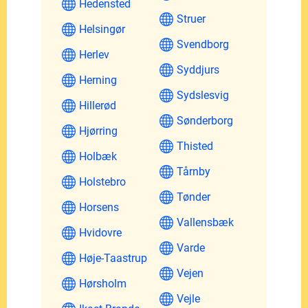
Hedensted
Struer
Helsingør
Svendborg
Herlev
Syddjurs
Herning
Sydslesvig
Hillerød
Sønderborg
Hjørring
Thisted
Holbæk
Tårnby
Holstebro
Tønder
Horsens
Vallensbæk
Hvidovre
Varde
Høje-Taastrup
Vejen
Hørsholm
Vejle