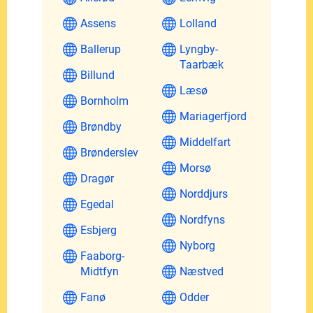
Assens
Lolland
Ballerup
Lyngby-
Taarbæk
Billund
Læsø
Bornholm
Mariagerfjord
Brøndby
Middelfart
Brønderslev
Morsø
Dragør
Norddjurs
Egedal
Nordfyns
Esbjerg
Nyborg
Faaborg-
Midtfyn
Næstved
Fanø
Odder