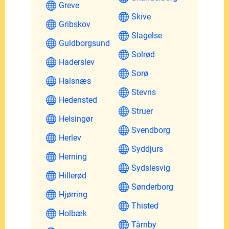
Greve
Skive
Gribskov
Slagelse
Guldborgsund
Solrød
Haderslev
Sorø
Halsnæs
Stevns
Hedensted
Struer
Helsingør
Svendborg
Herlev
Syddjurs
Herning
Sydslesvig
Hillerød
Sønderborg
Hjørring
Thisted
Holbæk
Tårnby