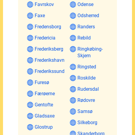
Favrskov
Odense
Faxe
Odsherred
Fredensborg
Randers
Fredericia
Rebild
Frederiksberg
Ringkøbing-
Skjern
Frederikshavn
Ringsted
Frederikssund
Roskilde
Furesø
Rudersdal
Færøerne
Rødovre
Gentofte
Samsø
Gladsaxe
Silkeborg
Glostrup
Skanderborg