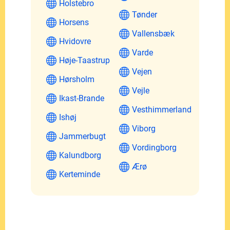
Holstebro
Tønder
Horsens
Vallensbæk
Hvidovre
Varde
Høje-Taastrup
Vejen
Hørsholm
Vejle
Ikast-Brande
Vesthimmerland
Ishøj
Viborg
Jammerbugt
Vordingborg
Kalundborg
Ærø
Kerteminde