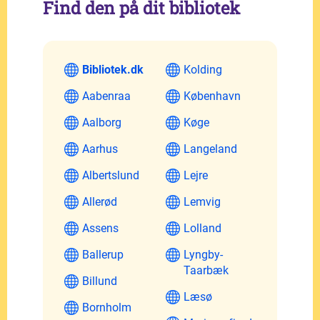
Find den på dit bibliotek
Bibliotek.dk
Kolding
Aabenraa
København
Aalborg
Køge
Aarhus
Langeland
Albertslund
Lejre
Allerød
Lemvig
Assens
Lolland
Ballerup
Lyngby-
Taarbæk
Billund
Læsø
Bornholm