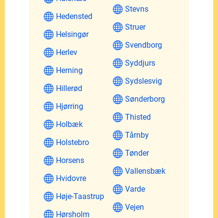
Stevns
Hedensted
Struer
Helsingør
Svendborg
Herlev
Syddjurs
Herning
Sydslesvig
Hillerød
Sønderborg
Hjørring
Thisted
Holbæk
Tårnby
Holstebro
Tønder
Horsens
Vallensbæk
Hvidovre
Varde
Høje-Taastrup
Vejen
Hørsholm