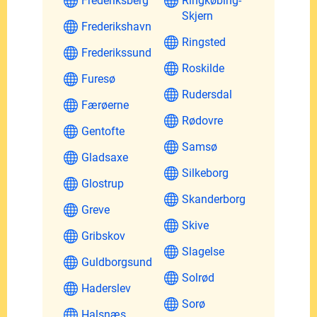
Frederiksberg
Ringkøbing-
Skjern
Frederikshavn
Ringsted
Frederikssund
Roskilde
Furesø
Rudersdal
Færøerne
Rødovre
Gentofte
Samsø
Gladsaxe
Silkeborg
Glostrup
Skanderborg
Greve
Skive
Gribskov
Slagelse
Guldborgsund
Solrød
Haderslev
Sorø
Halsnæs