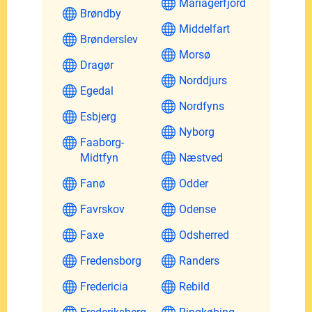
Mariagerfjord
Brøndby
Middelfart
Brønderslev
Morsø
Dragør
Norddjurs
Egedal
Nordfyns
Esbjerg
Nyborg
Faaborg-
Midtfyn
Næstved
Fanø
Odder
Favrskov
Odense
Faxe
Odsherred
Fredensborg
Randers
Fredericia
Rebild