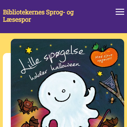
Bibliotekernes Sprog- og
Læsespor