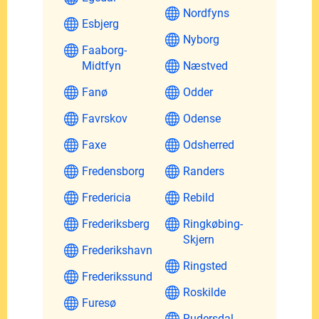
Nordfyns
Esbjerg
Nyborg
Faaborg-
Midtfyn
Næstved
Fanø
Odder
Favrskov
Odense
Faxe
Odsherred
Fredensborg
Randers
Fredericia
Rebild
Frederiksberg
Ringkøbing-
Skjern
Frederikshavn
Ringsted
Frederikssund
Roskilde
Furesø
Rudersdal