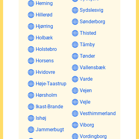
Herning
Sydslesvig
Hillerød
Sønderborg
Hjørring
Thisted
Holbæk
Tårnby
Holstebro
Tønder
Horsens
Vallensbæk
Hvidovre
Varde
Høje-Taastrup
Vejen
Hørsholm
Vejle
Ikast-Brande
Vesthimmerland
Ishøj
Viborg
Jammerbugt
Vordingborg