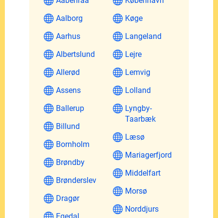
Aabenraa
København
Aalborg
Køge
Aarhus
Langeland
Albertslund
Lejre
Allerød
Lemvig
Assens
Lolland
Ballerup
Lyngby-
Taarbæk
Billund
Læsø
Bornholm
Mariagerfjord
Brøndby
Middelfart
Brønderslev
Morsø
Dragør
Norddjurs
Egedal