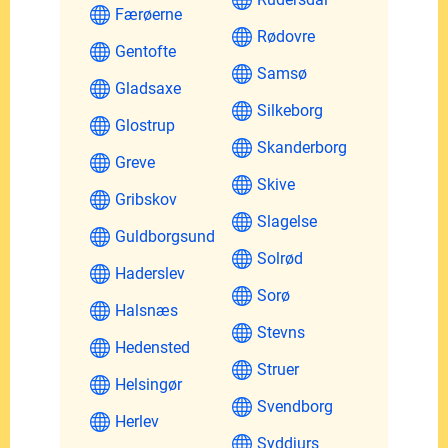
Færøerne
Rødovre
Gentofte
Samsø
Gladsaxe
Silkeborg
Glostrup
Skanderborg
Greve
Skive
Gribskov
Slagelse
Guldborgsund
Solrød
Haderslev
Sorø
Halsnæs
Stevns
Hedensted
Struer
Helsingør
Svendborg
Herlev
Syddjurs