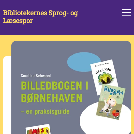
Bibliotekernes Sprog- og
Læsespor