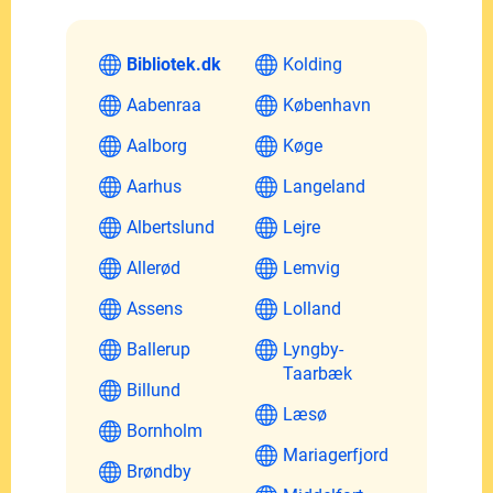
Bibliotek.dk
Kolding
Aabenraa
København
Aalborg
Køge
Aarhus
Langeland
Albertslund
Lejre
Allerød
Lemvig
Assens
Lolland
Ballerup
Lyngby-
Taarbæk
Billund
Læsø
Bornholm
Mariagerfjord
Brøndby