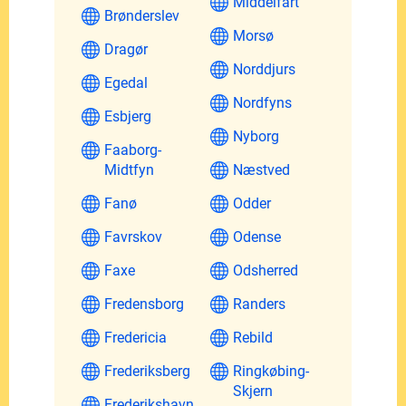
Middelfart
Brønderslev
Morsø
Dragør
Norddjurs
Egedal
Nordfyns
Esbjerg
Nyborg
Faaborg-
Midtfyn
Næstved
Fanø
Odder
Favrskov
Odense
Faxe
Odsherred
Fredensborg
Randers
Fredericia
Rebild
Frederiksberg
Ringkøbing-
Skjern
Frederikshavn