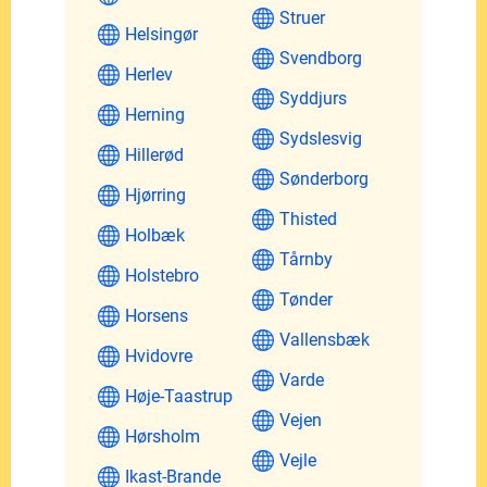
Struer
Helsingør
Svendborg
Herlev
Syddjurs
Herning
Sydslesvig
Hillerød
Sønderborg
Hjørring
Thisted
Holbæk
Tårnby
Holstebro
Tønder
Horsens
Vallensbæk
Hvidovre
Varde
Høje-Taastrup
Vejen
Hørsholm
Vejle
Ikast-Brande