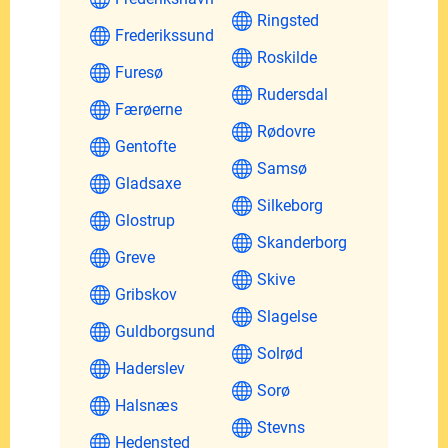
Ringsted
Frederikssund
Roskilde
Furesø
Rudersdal
Færøerne
Rødovre
Gentofte
Samsø
Gladsaxe
Silkeborg
Glostrup
Skanderborg
Greve
Skive
Gribskov
Slagelse
Guldborgsund
Solrød
Haderslev
Sorø
Halsnæs
Stevns
Hedensted